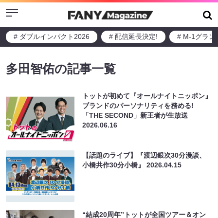
Menu
# ダブルインパクト2026
# 配信延長決定!
# M-1グラ
多田智佑の記事一覧
トットが初めて『オールナイトニッポン』
ブランドのパーソナリティを務める!
「THE SECOND」新王者が生放送
2026.06.16
【話題のライブ】『渡辺銀次30分漫談、
小橋共作30分小橋』
2026.04.15
“結成20周年”トットが全国ツアー＆オン