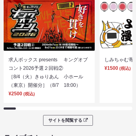
求人ボックス presents キングオブ
しみちゃむ寄席（
コント2026予選２回戦②
¥1500
(税込)
［8/4（火）きゅりあん 小ホール
（東京）開催分］（8/7 18:00）
¥2500
(税込)
サイトを閲覧する