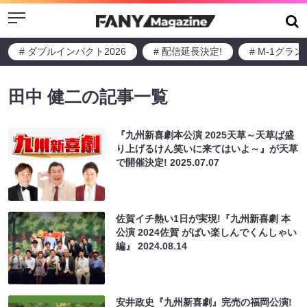
Menu
# ダブルインパクト2026
# 配信延長決定!
# M-1グラ
田中 健二の記事一覧
『九州新喜劇本公演 2025天草～天草ば盛
り上げるけん笑いに来てはいよ～』が天草
で開催決定!
2025.07.07
佐賀イチ熱い1日が実現!『九州新喜劇 本
公演 2024佐賀 がばい楽しんでくんしゃい
編』
2024.08.14
安井政史『九州新喜劇』完売の福岡公演!