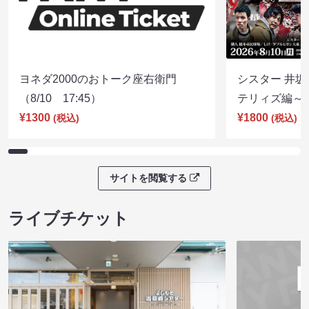
ヨネダ2000のおトーク座右衛門
シスター 井坂
（8/10 17:45）
テリィズ編～（8
¥1300
¥1800
(税込)
(税込)
サイトを閲覧する
ライブチケット