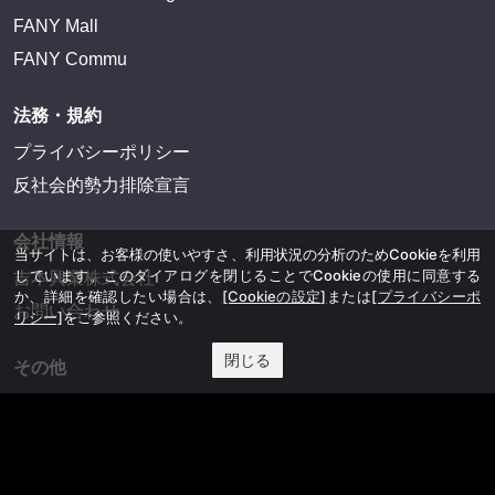
FANY Mall
FANY Commu
法務・規約
プライバシーポリシー
反社会的勢力排除宣言
会社情報
当サイトは、お客様の使いやすさ、利用状況の分析のためCookieを利用
しています。このダイアログを閉じることでCookieの使用に同意する
吉本興業株式会社
か、詳細を確認したい場合は、
[Cookieの設定]
または
[プライバシーポ
お問い合わせ
リシー]
をご参照ください。
閉じる
その他
よしもとニュースセンターアーカイブ