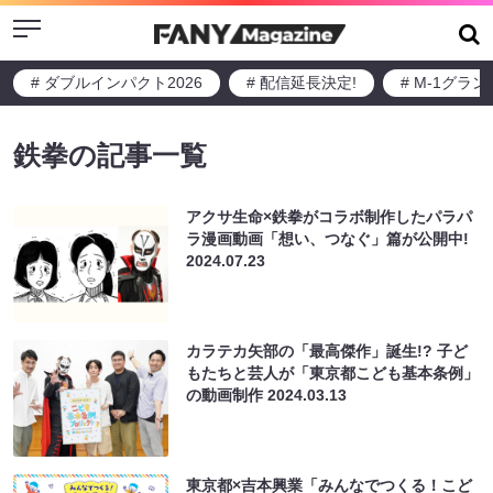
Menu
# ダブルインパクト2026
# 配信延長決定!
# M-1グラ
鉄拳の記事一覧
アクサ生命×鉄拳がコラボ制作したパラパ
ラ漫画動画「想い、つなぐ」篇が公開中!
2024.07.23
カラテカ矢部の「最高傑作」誕生!? 子ど
もたちと芸人が「東京都こども基本条例」
の動画制作
2024.03.13
東京都×吉本興業「みんなでつくる！こど