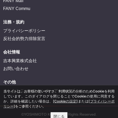
FANY Mall
FANY Commu
法務・規約
プライバシーポリシー
反社会的勢力排除宣言
会社情報
吉本興業株式会社
お問い合わせ
その他
よしもとニュースセンターアーカイブ
当サイトは、お客様の使いやすさ、利用状況の分析のためCookieを利用
しています。このダイアログを閉じることでCookieの使用に同意する
か、詳細を確認したい場合は、
[Cookieの設定]
または
[プライバシーポ
リシー]
をご参照ください。
©YOSHIMOTO KOGYO, All Rights Reserved.
閉じる