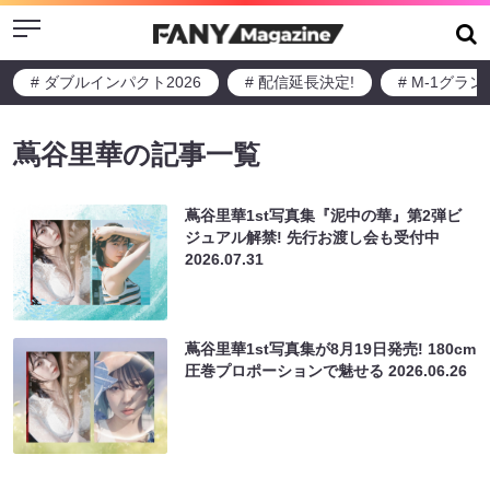
Menu
# ダブルインパクト2026
# 配信延長決定!
# M-1グラ
蔦谷里華の記事一覧
蔦谷里華1st写真集『泥中の華』第2弾ビ
ジュアル解禁! 先行お渡し会も受付中
2026.07.31
蔦谷里華1st写真集が8月19日発売! 180cm
圧巻プロポーションで魅せる
2026.06.26