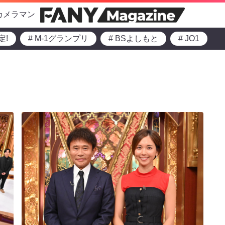
カメラマン
定!
# M-1グランプリ
# BSよしもと
# JO1