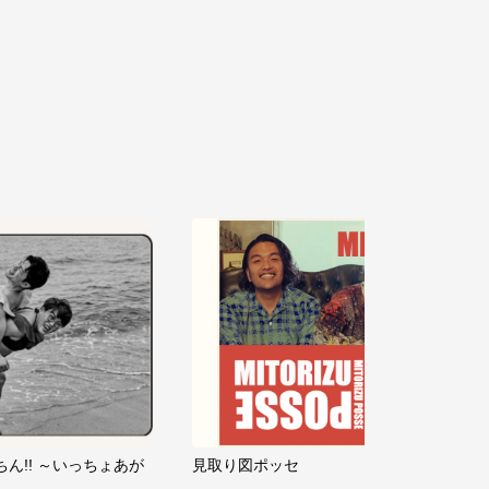
ちん!! ～いっちょあが
見取り図ポッセ