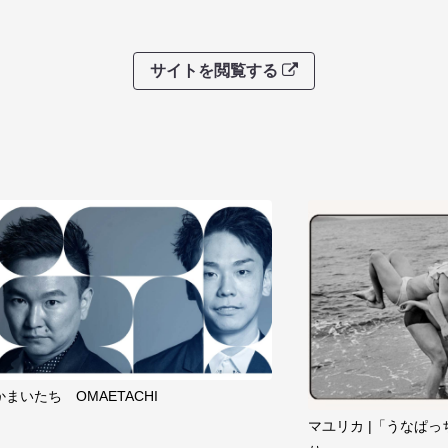
サイトを閲覧する
かまいたち OMAETACHI
マユリカ |「うなぱっ