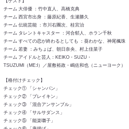
【ゲスト】
チーム 大俳優 ：竹中直人、高橋克典
チーム 西宮市出身 ：藤原紀香、生瀬勝久
チーム 伝統芸能 ：市川右團次、桂宮治
チーム タレントキャスター ：河合郁人、ホラン千秋
チーム すべての恋が終わるとしても ：葵わかな、神尾楓珠
チーム 若妻 ：みちょぱ、朝日奈央、村上佳菜子
チーム アイドルと芸人：KEIKO・SUZU・
TSUZUMI（ME:I）／屋敷裕政・嶋佐和也（ニューヨーク）
【格付けチェック】
チェック① 「シャンパン」
チェック② 「ブレイキン」
チェック③ 「混合アンサンブル」
チェック④ 「サルサダンス」
チェック⑤ 「能楽囃子」
チェック⑥ 「唐揚げ」