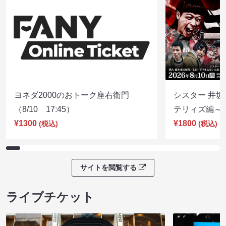
ヨネダ2000のおトーク座右衛門
シスター 井坂
（8/10 17:45）
テリィズ編～（8
¥1300
¥1800
(税込)
(税込)
サイトを閲覧する
ライブチケット