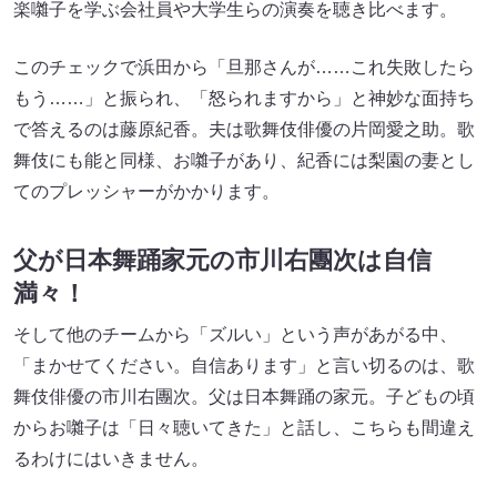
楽囃子を学ぶ会社員や大学生らの演奏を聴き比べます。
このチェックで浜田から「旦那さんが……これ失敗したら
もう……」と振られ、「怒られますから」と神妙な面持ち
で答えるのは藤原紀香。夫は歌舞伎俳優の片岡愛之助。歌
舞伎にも能と同様、お囃子があり、紀香には梨園の妻とし
てのプレッシャーがかかります。
父が日本舞踊家元の市川右團次は自信
満々！
そして他のチームから「ズルい」という声があがる中、
「まかせてください。自信あります」と言い切るのは、歌
舞伎俳優の市川右團次。父は日本舞踊の家元。子どもの頃
からお囃子は「日々聴いてきた」と話し、こちらも間違え
るわけにはいきません。