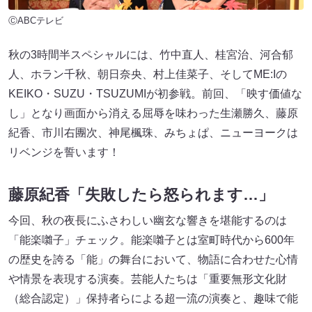
ⒸABCテレビ
秋の3時間半スペシャルには、竹中直人、桂宮治、河合郁
人、ホラン千秋、朝日奈央、村上佳菜子、そしてME:Iの
KEIKO・SUZU・TSUZUMIが初参戦。前回、「映す価値な
し」となり画面から消える屈辱を味わった生瀬勝久、藤原
紀香、市川右團次、神尾楓珠、みちょぱ、ニューヨークは
リベンジを誓います！
藤原紀香「失敗したら怒られます…」
今回、秋の夜長にふさわしい幽玄な響きを堪能するのは
「能楽囃子」チェック。能楽囃子とは室町時代から600年
の歴史を誇る「能」の舞台において、物語に合わせた心情
や情景を表現する演奏。芸能人たちは「重要無形文化財
（総合認定）」保持者らによる超一流の演奏と、趣味で能