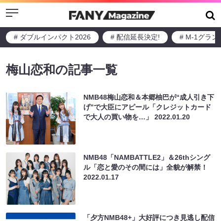
Menu
# ダブルインパクト2026
# 配信延長決定!
# M-1グラ
梅山恋和の記事一覧
NMB48梅山恋和＆本郷柚巴が“成人引き下
げ”で大臣にアピール「クレジットカード
で大人の買い物を…」
2022.01.20
NMB48「NAMBATTLE2」＆26thシング
ル「恋と愛のその間には」全貌が解禁！
2022.01.17
「夕方NMB48+」大好評につき見逃し配信