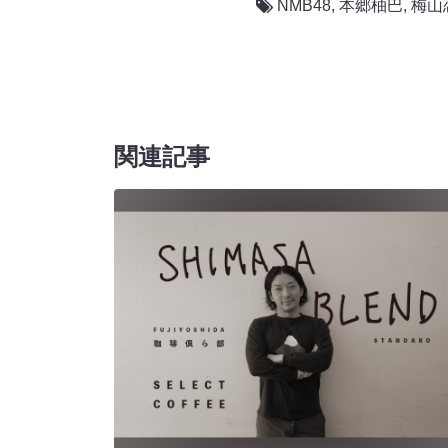
NMB48
,
本郷柚巴
,
梅山
関連記事