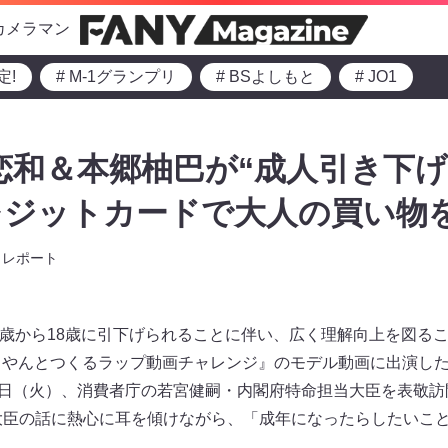
カメラマン
定!
# M-1グランプリ
# BSよしもと
# JO1
山恋和＆本郷柚巴が“成人引き下
レジットカードで大人の買い物
レポート
が20歳から18歳に引下げられることに伴い、広く理解向上を図る
りやんとつくるラップ動画チャレンジ』のモデル動画に出演したN
18日（火）、消費者庁の若宮健嗣・内閣府特命担当大臣を表敬訪
、大臣の話に熱心に耳を傾けながら、「成年になったらしたいこ