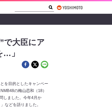
Search Form
Search
げ”で大臣にア
を…」
ことを目的としたキャンペー
MB48の梅山恋和（18）
問しました。今年4月か
と」などを語りました。