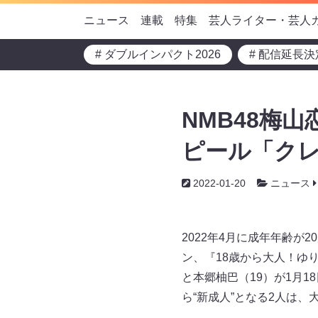
ニュース
連載
特集
芸人ライター・芸人
# ダブルインパクト2026
# 配信延長決
NMB48梅
ピール「ク
2022-01-20
ニュース
2022年4月に成年年齢
ン、『18歳から大人！ゆ
と本郷柚巴（19）が1月
ら“新成人”となる2人は