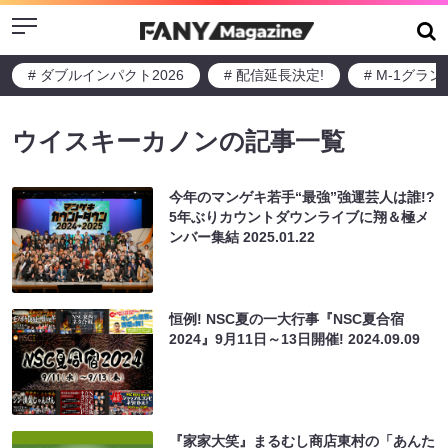
Menu
# ダブルインパクト2026
# 配信延長決定!
# M-1グラ
ウイスキーカノンの記事一覧
今年のマンゲキ若手“最強”強運芸人は誰!?
5年ぶりカウントダウンライブに翔＆極メ
ンバー集結
2025.01.22
恒例! NSC夏の一大行事『NSC夏合宿
2024』9月11日～13日開催!
2024.09.09
『家家大笑』まるむし商店東村の「あんた