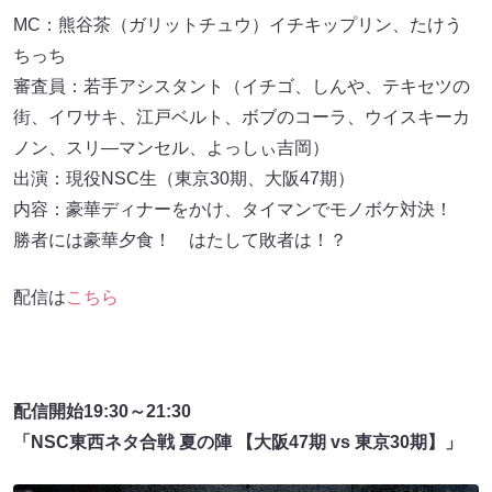
MC：熊谷茶（ガリットチュウ）イチキップリン、たけう
ちっち
審査員：若手アシスタント（イチゴ、しんや、テキセツの
街、イワサキ、江戸ベルト、ボブのコーラ、ウイスキーカ
ノン、スリ―マンセル、よっしぃ吉岡）
出演：現役NSC生（東京30期、大阪47期）
内容：豪華ディナーをかけ、タイマンでモノボケ対決！
勝者には豪華夕食！ はたして敗者は！？
配信は
こちら
配信開始19:30～21:30
「NSC東西ネタ合戦 夏の陣 【大阪47期 vs 東京30期】」