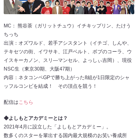
MC： 熊谷茶（ガリットチュウ）イチキップリン、たけう
ちっち
出演：オズワルド、若手アシスタント（イチゴ、しんや、
テキセツの街、イワサキ、江戸ベルト、ボブのコーラ、ウ
イスキーカノン、スリ―マンセル、よっしぃ吉岡）、現役
NSC生（東京30期、大阪47期）
内容：ネタコンペGPで勝ち上がった8組が1日限定のシャ
ッフルコンビを結成！ その頂点を競う！
配信は
こちら
◆よしもとアカデミーとは？
2021年4月に設立した「よしもとアカデミー」。
数多くのスターを輩出する国内最大規模のお笑い養成所