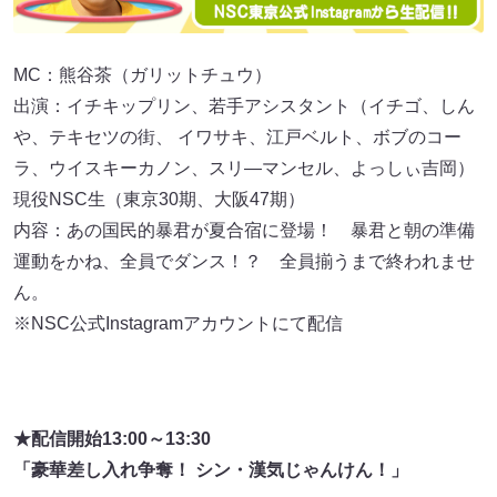
MC：熊谷茶（ガリットチュウ）
出演：イチキップリン、若手アシスタント（イチゴ、しん
や、テキセツの街、 イワサキ、江戸ベルト、ボブのコー
ラ、ウイスキーカノン、スリ―マンセル、よっしぃ吉岡）
現役NSC生（東京30期、大阪47期）
内容：あの国民的暴君が夏合宿に登場！ 暴君と朝の準備
運動をかね、全員でダンス！？ 全員揃うまで終われませ
ん。
※NSC公式Instagramアカウントにて配信
★配信開始13:00～13:30
「豪華差し入れ争奪！ シン・漢気じゃんけん！」