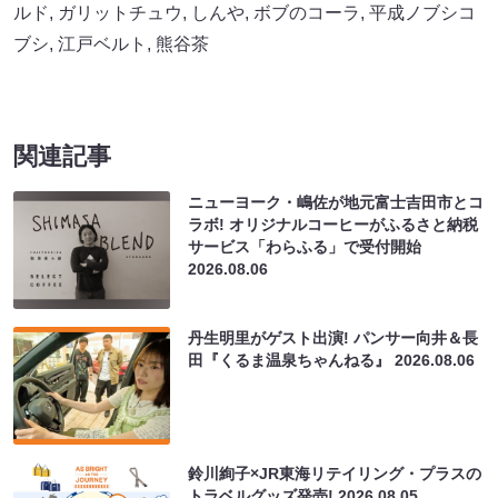
ルド
,
ガリットチュウ
,
しんや
,
ボブのコーラ
,
平成ノブシコ
ブシ
,
江戸ベルト
,
熊谷茶
関連記事
ニューヨーク・嶋佐が地元富士吉田市とコ
ラボ! オリジナルコーヒーがふるさと納税
サービス「わらふる」で受付開始
2026.08.06
丹生明里がゲスト出演! パンサー向井＆長
田『くるま温泉ちゃんねる』
2026.08.06
鈴川絢子×JR東海リテイリング・プラスの
トラベルグッズ発売!
2026.08.05