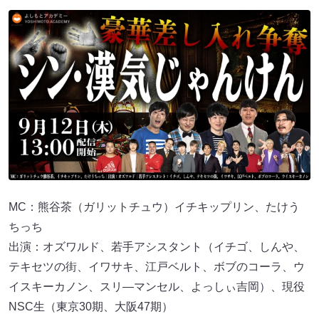
MC：熊谷茶（ガリットチュウ）イチキップリン、たけう
ちっち
出演：オズワルド、若手アシスタント（イチゴ、しんや、
テキセツの街、イワサキ、江戸ベルト、ボブのコーラ、ウ
イスキーカノン、スリ―マンセル、よっしぃ吉岡）、現役
NSC生（東京30期、大阪47期）