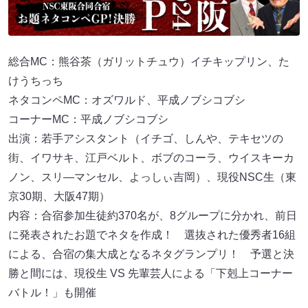
総合MC：熊谷茶（ガリットチュウ）イチキップリン、た
けうちっち
ネタコンペMC：オズワルド、平成ノブシコブシ
コーナーMC：平成ノブシコブシ
出演：若手アシスタント（イチゴ、しんや、テキセツの
街、イワサキ、江戸ベルト、ボブのコーラ、ウイスキーカ
ノン、スリ―マンセル、よっしぃ吉岡）、現役NSC生（東
京30期、大阪47期）
内容：合宿参加生徒約370名が、8グループに分かれ、前日
に発表されたお題でネタを作成！ 選抜された優秀者16組
による、合宿の集大成となるネタグランプリ！ 予選と決
勝と間には、現役生 VS 先輩芸人による「下剋上コーナー
バトル！」も開催