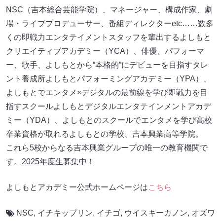
NSC（吉本総合芸能学院）、マネージャー、構成作家、劇
場・ライブプロデューサー、番組ディレクターetc……数多
くの即戦力エンタテイメントスタッフを輩出するよしもと
クリエイティブアカデミー（YCA）、俳優、パフォーマ
ー、歌手、よしもとから“本格的”にデビューを目指すタレ
ント養成所よしもとパフォーミングアカデミー（YPA）、
よしもとでエンタメ×デジタルの最前線を学び即戦力を目
指すスクールよしもとデジタルエンタテインメントアカデ
ミー（YDA）、よしもとのスクールでエンタメを学び高校
卒業資格が取れるよしもとの学校、吉本興業高等学院。
これら5校からなる吉本興業グループの唯一の教育機関で
す。2025年度生募集中！
よしもとアカデミー公式ホームページは
こちら
NSC
,
イチキップリン
,
イチゴ
,
ウイスキーカノン
,
オズワ