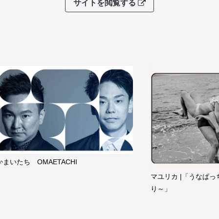
サイトを閲覧する
かまいたち OMAETACHI
マユリカ |「うなぱっ
り～」