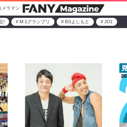
カメラマン
定!
# M-1グランプリ
# BSよしもと
# JO1