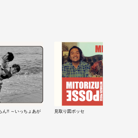
ちん!! ～いっちょあが
見取り図ポッセ