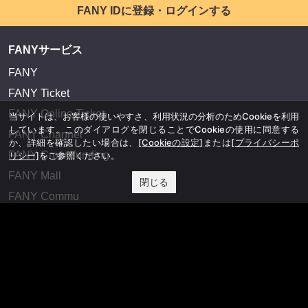
FANY IDに登録・ログインする
FANYサービス
FANY
FANY Ticket
FANY Online Ticket
当サイトは、お客様の使いやすさ、利用状況の分析のためCookieを利用
しています。このダイアログを閉じることでCookieの使用に同意する
FANY Channel
か、詳細を確認したい場合は、
[Cookieの設定]
または
[プライバシーポ
FANY Crowdfunding
リシー]
をご参照ください。
FANY Mall
閉じる
FANY Commu
法務・規約
プライバシーポリシー
反社会的勢力排除宣言