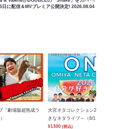
na & ValerieがDOUBLEの「Shake」をカバー!
月5日に配信＆MVプレミア公開決定!
2026.08.04
ブ『劇場版超熟成ラ
大宮ネタコレクション2026夏～自分が
0）
きなネタライブ～（8/1 16:30）
¥1300
(税込)