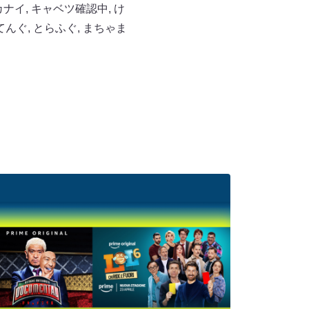
カナイ
,
キャベツ確認中
,
け
てんぐ
,
とらふぐ
,
まちゃま