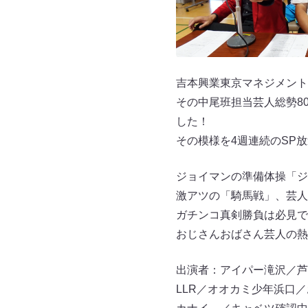
吉本興業東京マネジメント内
その中尾班担当芸人総勢8
した！
その模様を4週連続のSP
ジョイマンの準備体操「
激アツの「騎馬戦」、芸人
ガチンコ真剣勝負は必見で
おじさんおばさん芸人の熱
出演者：アイパー滝沢／芦
LLR／オオカミ少年浜口