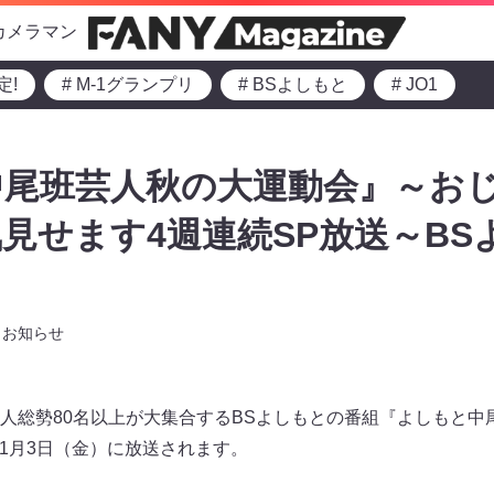
カメラマン
定!
# M-1グランプリ
# BSよしもと
# JO1
中尾班芸人秋の大運動会』～お
見せます4週連続SP放送～BS
お知らせ
人総勢80名以上が大集合するBSよしもとの番組『よしもと中尾
が11月3日（金）に放送されます。