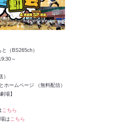
（BS265ch）
:30～
料放送）
もとホームページ （無料配信）
e劇場】
は
こちら
劇場は
こちら