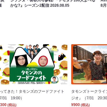
ば炎
シソンヌ・長谷川ら参戦! 『トモダチ100人よべる
Ai
催
かな?』シーズン2配信
2026.08.05
8
ってきた！タモンズのフードファイト
タモンズトークライ
7/31 19:00）
ジオ』（7/31 20:3
300
¥900
(税込)
(税込)