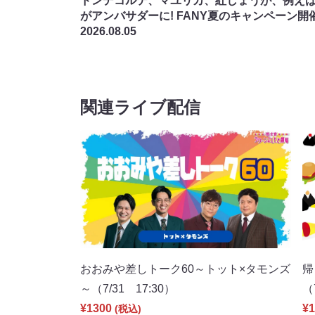
ドンデコルテ、マユリカ、紅しょうが、例え
がアンバサダーに! FANY夏のキャンペーン開
2026.08.05
関連ライブ配信
おおみや差しトーク60～トット×タモンズ
帰
～（7/31 17:30）
（
¥1300
¥1
(税込)