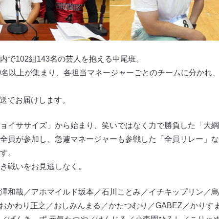
で102組143名の芸人を抱える中尾班。
0名以上が集まり、各担当マネージャーごとのチームに分かれ
放送でお届けします。
ジョイササイズ」から始まり、笑いではなく力で勝負した「大
全員が参加し、急遽マネージャーも参戦した「全員リレー」な
す。
き戦いをお見逃しなく。
澤和哉／アホマイルド坂本／石川ことみ／イチキップリン／烏
／おかわり正之／おしみんまる／かたつむり／GABEZ／かりす