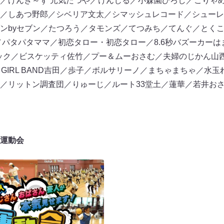
／げんき～ず 元気たつや／けんじる／小森園ひろし／こりゃ
／しあつ野郎／シベリア文太／シマッシュレコード／シューレ
ンbyセブン／たつろう／タモンズ／てつみち／てんぐ／とく
ぃ／パタパタママ／初恋タロー・初恋タロー／8.6秒バズーカー
クニック／ビスケッティ佐竹／プー＆ムーおさむ／夫婦のじかん山
N GIRL BAND吉田／歩子／ボルサリーノ／まちゃまちゃ／水
／リットン調査団／りゅーじ／ルート33堂土／蓮華／若井お
運動会