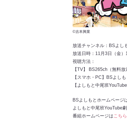
©吉本興業
放送チャンネル：BSよしもと
放送日時：11月3日（金）19
視聴方法：
【TV】 BS265ch（無
【スマホ・PC】BSよし
【よしもと中尾班YouTub
BSよしもとホームページ
よしもと中尾班YouTube
番組ホームページは
こちら