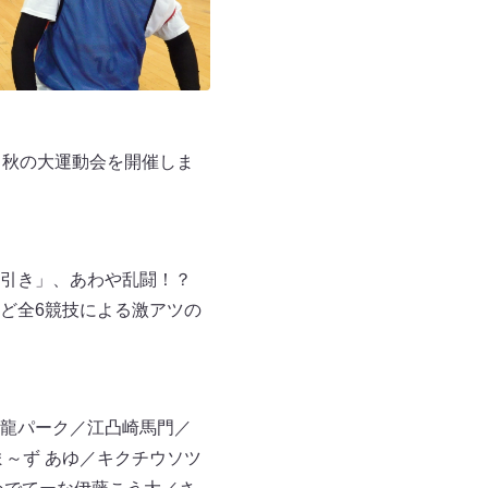
、秋の大運動会を開催しま
綱引き」、あわや乱闘！？
ど全6競技による激アツの
龍パーク／江凸崎馬門／
ま～ず あゆ／キクチウソツ