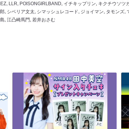
EZ
,
LLR
,
POISONGIRLBAND
,
イチキップリン
,
キクチウソツ
郎
,
シベリア文太
,
シマッシュレコード
,
ジョイマン
,
タモンズ
,
島
,
江凸崎馬門
,
若井おさむ