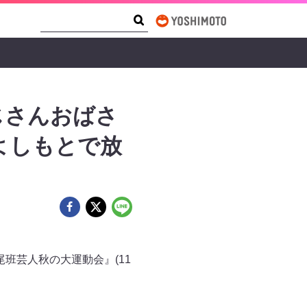
Search Form
Search
じさんおばさ
よしもとで放
班芸人秋の大運動会』(11