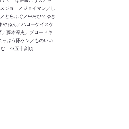
めでてーな伊藤こう大／さ
スジョー／ジョイマン／し
こ／とらふぐ／中村ひでゆき
はまやねん／ハローケイスケ
西／藤本淳史／ブロードキ
玉れっぷう隊ケン／ものいい
さむ ※五十音順