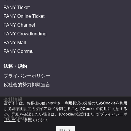
FANY Ticket
FANY Online Ticket
FANY Channel
FANY Crowdfunding
FANY Mall
FANY Commu
法務・規約
プライバシーポリシー
反社会的勢力排除宣言
会社情報
当サイトは、お客様の使いやすさ、利用状況の分析のためCookieを利用
しています。このダイアログを閉じることでCookieの使用に同意する
吉本興業株式会社
か、詳細を確認したい場合は、
[Cookieの設定]
または
[プライバシーポ
お問い合わせ
リシー]
をご参照ください。
閉じる