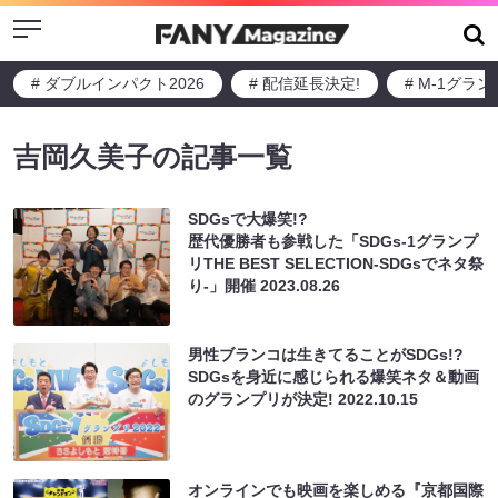
Menu
# ダブルインパクト2026
# 配信延長決定!
# M-1グラ
吉岡久美子の記事一覧
SDGsで大爆笑!?
歴代優勝者も参戦した「SDGs-1グランプ
リTHE BEST SELECTION-SDGsでネタ祭
り-」開催
2023.08.26
男性ブランコは生きてることがSDGs!?
SDGsを身近に感じられる爆笑ネタ＆動画
のグランプリが決定!
2022.10.15
オンラインでも映画を楽しめる『京都国際