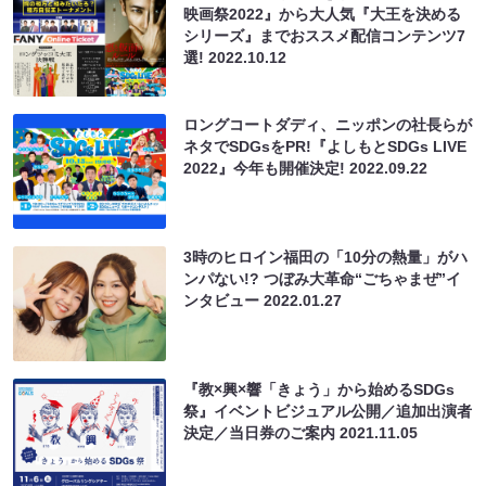
映画祭2022』から大人気『大王を決める
シリーズ』までおススメ配信コンテンツ7
選!
2022.10.12
ロングコートダディ、ニッポンの社長らが
ネタでSDGsをPR!『よしもとSDGs LIVE
2022』今年も開催決定!
2022.09.22
3時のヒロイン福田の「10分の熱量」がハ
ンパない!? つぼみ大革命“ごちゃまぜ”イ
ンタビュー
2022.01.27
『教×興×響「きょう」から始めるSDGs
祭』イベントビジュアル公開／追加出演者
決定／当日券のご案内
2021.11.05