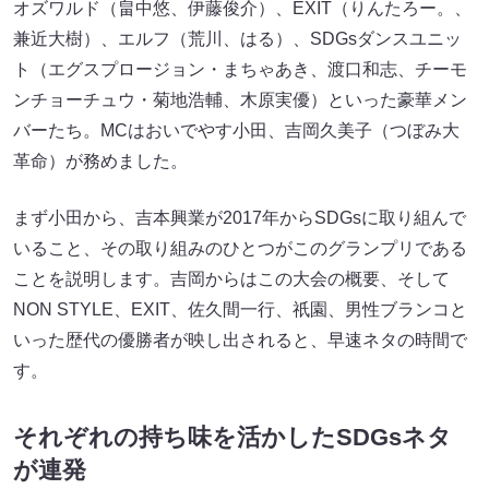
オズワルド（畠中悠、伊藤俊介）、EXIT（りんたろー。、
兼近大樹）、エルフ（荒川、はる）、SDGsダンスユニッ
ト（エグスプロージョン・まちゃあき、渡口和志、チーモ
ンチョーチュウ・菊地浩輔、木原実優）といった豪華メン
バーたち。MCはおいでやす小田、吉岡久美子（つぼみ大
革命）が務めました。
まず小田から、吉本興業が2017年からSDGsに取り組んで
いること、その取り組みのひとつがこのグランプリである
ことを説明します。吉岡からはこの大会の概要、そして
NON STYLE、EXIT、佐久間一行、祇園、男性ブランコと
いった歴代の優勝者が映し出されると、早速ネタの時間で
す。
それぞれの持ち味を活かしたSDGsネタ
が連発