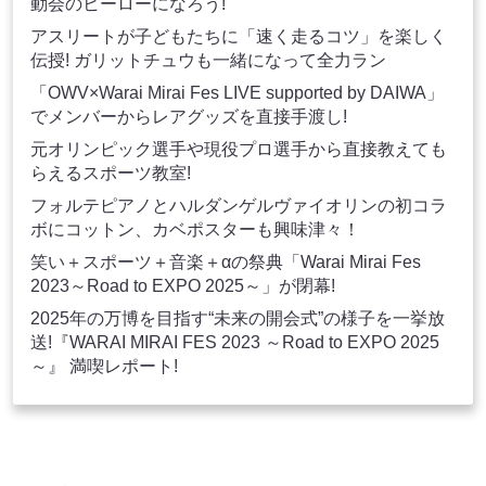
動会のヒーローになろう!
アスリートが子どもたちに「速く走るコツ」を楽しく
伝授! ガリットチュウも一緒になって全力ラン
「OWV×Warai Mirai Fes LIVE supported by DAIWA」
でメンバーからレアグッズを直接手渡し!
元オリンピック選手や現役プロ選手から直接教えても
らえるスポーツ教室!
フォルテピアノとハルダンゲルヴァイオリンの初コラ
ボにコットン、カベポスターも興味津々！
笑い＋スポーツ＋音楽＋αの祭典「Warai Mirai Fes
2023～Road to EXPO 2025～」が閉幕!
2025年の万博を目指す“未来の開会式”の様子を一挙放
送!『WARAI MIRAI FES 2023 ～Road to EXPO 2025
～』 満喫レポート!