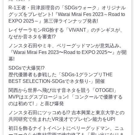
R-1王者・田津原理音の「SDGsウォーク」オリジナル
グッズをプレゼント!『Warai Mirai Fes 2023～Road to
EXPO 2025～』第三弾ラインナップ発表!
レイザーラモンRG扮する「VIVANT」のチンギスが、
なぜか音ネタを審査!?
ノンスタ石田やミキ、ベリーグッドマンが意気込み。
『Warai Mirai Fes 2023〜Road to EXPO 2025〜』が開
幕!
SDGsで大爆笑!?
歴代優勝者も参戦した「SDGs-1グランプリTHE
BEST SELECTION-SDGsでネタ祭り-」開催
関西から世界へ飛び出す音ネタを競う「OTOGEI」
MVPはエグスプロージョン! 「コンクールで優勝する
のは初めて! 」と喜び爆発
ノンスタ石田にツッコめる!? 吉本興業と東京大学との
共同研究で生まれたVR漫才でプレゼン能力をUP!
初日を飾るナイトイベントにベリーグッドマン、ニュ
ーヨークらが集結雷雨で途中終了も「思い出になりま