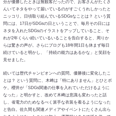
分が優勝したときは無観客だったので、お客さんがたくさ
んいてネタをやって届いているのがすごくうれしかったと
ニッコリ。日頃取り組んでいるSDGsなことは？ という質
問には、17日がSDGsの日ということで、毎月その日には
ネタを入れたSDGsのイラストをアップしていること、そ
れが2年くらい続いているいることを告白すると、周りか
らは驚きの声が。さらにブログも18年間1日も休まず毎日
続けていると明かし、「持続の能力はあるかな」と笑顔を
見せました。
続いては歴代チャンピオンへの質問。優勝後に変化したこ
とは？ という質問に、木﨑は「特にありません」とひとボ
ケ。櫻井が「SDGs関連の仕事を入れていただけるように
なった」と明かすと、改めて木﨑は意識も変わったと話
し、省電力のためなるべく派手な衣装を着るようになった
と告白。佐久間も関連メディアやイベントにたくさん出ら