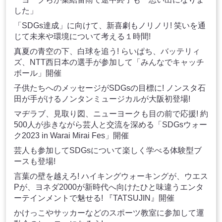
した」
「SDGs達成」に向けて、新喜劇もノリノリ! 笑いを通
じて未来や環境について考える１時間!
真夏の青空の下、白球を追う! らいぱち、バッテリィ
ズ、NTT西日本の選手が参加して「みんなでキャッチ
ボール」開催
子供たちへのメッセージがSDGsの目標に! ノンスタ石
田が手がけるノンタンミュージカルが大阪初登場!
マヂラブ、見取り図、ニューヨークも目の前で応援! 約
500人が歩きながら芸人と交流を深める「SDGsウォー
ク2023 in Warai Mirai Fes」開催
芸人も参加してSDGsについて楽しく学べる体験型ブ
ースも登場!
言葉の壁を越えろ! ハイキングウォーキングが、ウエス
Pが、ヨネダ2000が新時代へ向けたひと味違うエンタ
ーテインメントで魅せる! 『TATSUJIN』開催
かけっこやサッカーなどのスポーツ教室に参加して運