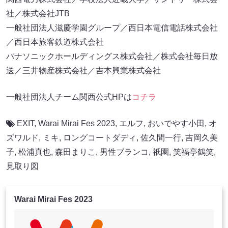
社／株式会社JTB
一般社団法人滋慶学園グループ／西日本電信電話株式会社
／西日本旅客鉄道株式会社
パナソニックホールディングス株式会社／株式会社毎日放
送／三井物産株式会社／吉本興業株式会社
一般社団法人チーム関西公式HPは
コチラ
EXIT
,
Warai Mirai Fes 2023
,
エルフ
,
おいでやす小田
,
オ
ズワルド
,
ミキ
,
ロングコートダディ
,
佐久間一行
,
吉岡久美
子
,
松浦真也
,
森田まりこ
,
男性ブランコ
,
祇園
,
笑福亭鶴笑
,
見取り図
Warai Mirai Fes 2023