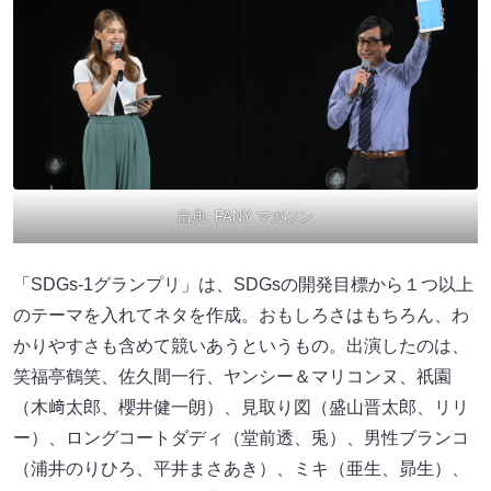
出典:
FANY マガジン
「SDGs-1グランプリ」は、SDGsの開発目標から１つ以上
のテーマを入れてネタを作成。おもしろさはもちろん、わ
かりやすさも含めて競いあうというもの。出演したのは、
笑福亭鶴笑、佐久間一行、ヤンシー＆マリコンヌ、祇園
（木﨑太郎、櫻井健一朗）、見取り図（盛山晋太郎、リリ
ー）、ロングコートダディ（堂前透、兎）、男性ブランコ
（浦井のりひろ、平井まさあき）、ミキ（亜生、昴生）、