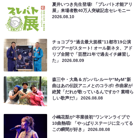
夏井いつき先生登場! 「プレバト才能アリ
展」来場者数40万人突破記念セレモニー
2026.08.10
チョコプラ“過去最大規模”11都市19公演
のツアーがスタート! オール新ネタ、アド
リブ全開で「芸歴21年で過去イチ練習し
た」
2026.08.09
森三中・大島＆ガンバレルーヤ“MyM”新
曲はあの伝説アニメとのコラボ! 作曲家が
絶賛「だれが歌っているんですか? 素晴ら
しい歌声だ!」
2026.08.08
小嶋花梨が“卒業後初”ワンマンライブで
10曲熱唱! 「やっぱりステージに立ってる
この瞬間が好き」
2026.08.08