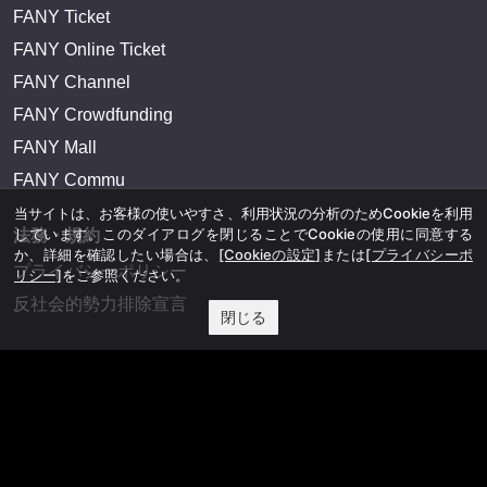
FANY Ticket
FANY Online Ticket
FANY Channel
FANY Crowdfunding
FANY Mall
FANY Commu
当サイトは、お客様の使いやすさ、利用状況の分析のためCookieを利用
しています。このダイアログを閉じることでCookieの使用に同意する
法務・規約
か、詳細を確認したい場合は、
[Cookieの設定]
または
[プライバシーポ
プライバシーポリシー
リシー]
をご参照ください。
反社会的勢力排除宣言
閉じる
会社情報
吉本興業株式会社
お問い合わせ
その他