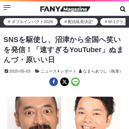
Menu
# ダブルインパクト2026
# 配信延長決定!
# M-1グラ
SNSを駆使し、沼津から全国へ笑い
を発信！「速すぎるYouTuber」ぬま
んづ・原いい日
2020-05-03
ニュース
レポート
なまらあつし（執筆）