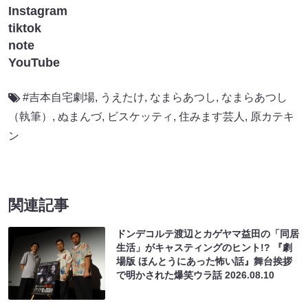
Instagram
tiktok
note
YouTube
#吉本自宅劇場
,
うえたけ
,
なまらあつし
,
なまらあつし
（執筆）
,
ぬまんづ
,
ビスケッティ
,
住みます芸人
,
原カテキ
ン
関連記事
ドンデコルテ渡辺とカゲヤマ益田の「同居
生活」がキャスティングのヒント!? 『劇
場版 ほんとうにあった怖い話』舞台挨拶
で明かされた爆笑ウラ話
2026.08.10