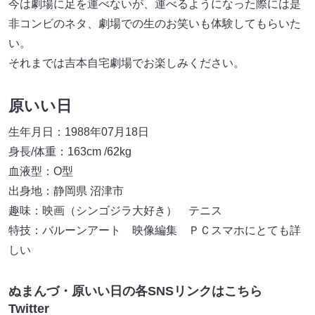
今は劇場に足を運べないが、運べるようになった際には是
非コンビのネタ、劇場での生のお笑いも体験してもらいた
い。
それまでは吉本自宅劇場でお楽しみください。
原いい日
生年月日：1988年07月18日
身長/体重：163cm /62kg
血液型：O型
出身地：静岡県 沼津市
趣味：映画（シンゴジラ大好き） テニス
特技：バルーンアート 映像編集 ＰＣスマホにとても詳
しい
ぬまんづ・原いい日の各SNSリンクはこちら
Twitter