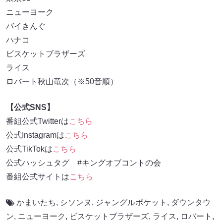
ニューヨーク
バイきんぐ
ハナコ
ビスケットブラザーズ
ライス
ロバート秋山竜次（※50音順）
【公式SNS】
番組公式Twitterは
こちら
公式Instagramは
こちら
公式TikTokは
こちら
公式ハッシュタグ #キングオブコントの会
番組公式サイトは
こちら
かまいたち
,
シソンヌ
,
ジャングルポケット
,
ダウンタウ
ン
,
ニューヨーク
,
ビスケットブラザーズ
,
ライス
,
ロバート
,