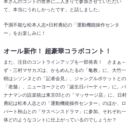
本さんのコントの世界に二人きりで参加させていただい
て、本当にうれしかったです」と話しました。
予測不能な松本人志×日村勇紀の「運動機能操作センタ
ー」をお楽しみに！
オール新作！ 超豪華コラボコント！
また、注目のコントラインアップを一部発表！ さまぁ～
ず・三村マサカズは、かもめんたるの「亀教」に、大竹一
樹はシソンヌとの「記者会見」、ジャングルポケットとの
「老舗」、ニューヨークとの「誕生日パーティー」に。バ
ナナマンの設楽統は東京03との「マッサージ店」に、日村
勇紀は松本人志との「運動機能操作センター」のほか、ロ
バート秋山との「サスペンスドラマ」に参加。それぞれ一
体どのようなコントに仕上がっているのでしょうか？