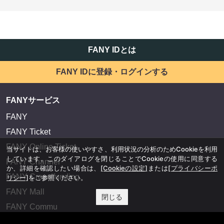
FANY IDとは
FANY IDに登録・ログインする
FANYサービス
FANY
FANY Ticket
FANY Online Ticket
当サイトは、お客様の使いやすさ、利用状況の分析のためCookieを利用
しています。このダイアログを閉じることでCookieの使用に同意する
FANY Channel
か、詳細を確認したい場合は、
[Cookieの設定]
または
[プライバシーポ
FANY Crowdfunding
リシー]
をご参照ください。
FANY Mall
閉じる
FANY Commu