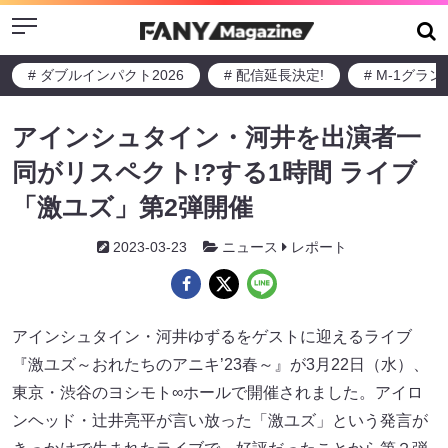
Menu
# ダブルインパクト2026
# 配信延長決定!
# M-1グラ
アインシュタイン・河井を出演者一
同がリスペクト!?する1時間 ライブ
「激ユズ」第2弾開催
2023-03-23
ニュース
レポート
アインシュタイン・河井ゆずるをゲストに迎えるライブ
『激ユズ～おれたちのアニキ’23春～』が3月22日（水）、
東京・渋谷のヨシモト∞ホールで開催されました。アイロ
ンヘッド・辻井亮平が言い放った「激ユズ」という発言が