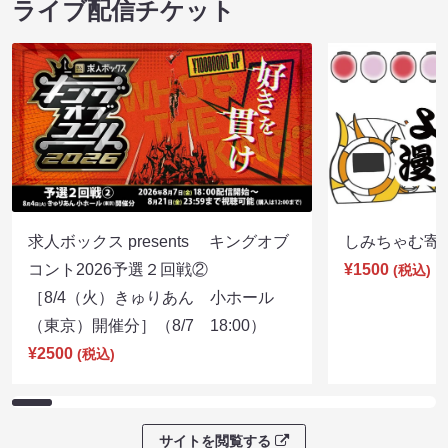
ライブ配信チケット
求人ボックス presents キングオブ
しみちゃむ寄席（
コント2026予選２回戦②
¥1500
(税込)
［8/4（火）きゅりあん 小ホール
（東京）開催分］（8/7 18:00）
¥2500
(税込)
サイトを閲覧する