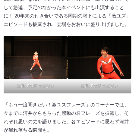
して急遽、予定のなかった本イベントにも出演すること
に！ 20年来の付き合いである同期の瀬下による「激ユズ」
エピソードも披露され、会場をおおいに盛り上げました。
出典:
FANY マガジン
出典:
FANY マガジン
「もう一度聞きたい！激ユズフレーズ」のコーナーでは、
今までに河井からもらった感動の名フレーズを披露し、そ
れぞれ思いの丈を語りました。各エピソードに思わず河井
が崩れ落ちる瞬間も。