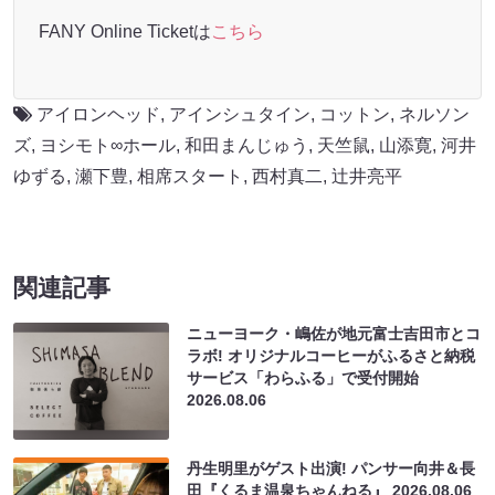
FANY Online Ticketは
こちら
アイロンヘッド
,
アインシュタイン
,
コットン
,
ネルソン
ズ
,
ヨシモト∞ホール
,
和田まんじゅう
,
天竺鼠
,
山添寛
,
河井
ゆずる
,
瀬下豊
,
相席スタート
,
西村真二
,
辻井亮平
関連記事
ニューヨーク・嶋佐が地元富士吉田市とコ
ラボ! オリジナルコーヒーがふるさと納税
サービス「わらふる」で受付開始
2026.08.06
丹生明里がゲスト出演! パンサー向井＆長
田『くるま温泉ちゃんねる』
2026.08.06