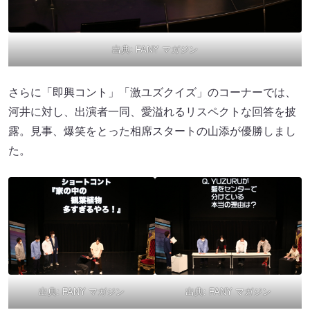
出典:
FANY マガジン
さらに「即興コント」「激ユズクイズ」のコーナーでは、
河井に対し、出演者一同、愛溢れるリスペクトな回答を披
露。見事、爆笑をとった相席スタートの山添が優勝しまし
た。
出典:
FANY マガジン
出典:
FANY マガジン