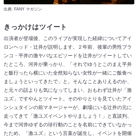
出典:
FANY マガジン
きっかけはツイート
出演者が登場後、このライブが実現した経緯についてアイ
ロンヘッド・辻井が説明します。２年前、後輩の男性ブラ
ンコ・平井の激ヤバなエピソードを辻井がツイートしてい
たところ、河井が乗っかり、「それでゆうとこのまえ平井
と飯行ったら横にいた全然知らない女性が一緒にご飯食べ
ましょうといってきたで」と。そんなことありえるのか、
と元々の話よりも気になってしまい、おもわず辻井が「激
ユズ」ですやんとツイート。そのやりとりを見ていたアイ
ンシュタインの前マネージャーが、劇場にいる辻井の元に
走ってきて「激ユズイベントやりましょう！」と直談判。
今まで河井ゆずるの珍行動のことを名前にできていなかっ
たため、「激ユズ」という言葉が誕生し、イベントを開催