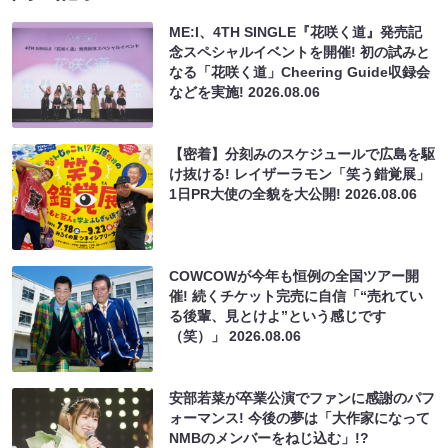
ME:I、4TH SINGLE『花咲く道』発売記
念スペシャルイベントを開催! 初の試みと
なる「花咲く道」Cheering Guide収録会
などを実施!
2026.08.06
【密着】分刻みのスケジュールで広島を駆
け抜ける! レイザーラモン「笑う錯覚展」
1日PR大使の全貌を大公開!
2026.08.06
COWCOWが今年も恒例の全国ツアー開
催! 続くチケット完売に自信「“売れてい
る後輩、見とけよ”という感じです
（笑）」
2026.08.06
安部若菜が卒業公演でファンに感謝のパフ
ォーマンス! 今後の夢は「大作家になって
NMBのメンバーをねじ込む」!?