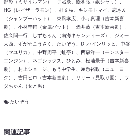
部彰（ミサイルマン）、宇治茶、鰻和弘（銀シャリ）、
HG（レイザーラモン）、桂文枝、キシモトマイ、恋さん
（シャンプーハット）、東風孝広、小寺真理（吉本新喜
劇）、小林圭輔（金属バット）、酒井藍（吉本新喜劇）、
佐久間一行、しずちゃん（南海キャンディーズ）、ジミー
大西、ずが☆こうさく、たいぞう、Dr.ハインリッヒ、中谷
（マユリカ）、中野周平（蛙亭）、西森洋一（モンスター
エンジン）、ネゴシックス、ひとみ、松浦景子（吉本新喜
劇）、村上ショージ、もう中学生、屋敷裕政（ニューヨー
ク）、吉田ヒロ（吉本新喜劇）、リリー（見取り図）、ワ
ダちゃん（女と男）
たいぞう
関連記事