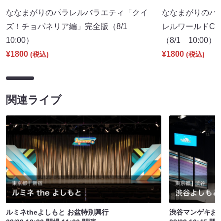
ななまがりのパラレルバラエティ「クイ
ななまがりのパ
ズ！チョパネリア編」完全版（8/1
レルワールドCM
10:00）
（8/1 10:00）
¥1800
¥1800
(税込)
(税込)
関連ライブ
ルミネtheよしもと お盆特別興行
渋谷マンゲキお