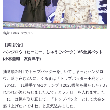
出典:
FANY マガジン
【第
1
試合】
ハンジロウ（たーにー、しゅうごパーク）
VS
金属バット
(
小林圭輔、友保隼平
)
抽選順2番目でトップバッターを引いてしまったハンジロ
ウ。落ち込む2人に、くるまは「トップバッター不利とい
うのは、（1番手でM-1グランプリ2023優勝を果たした）わ
れわれが終わらせましたんで」とフォローを入れます。た
ーにーは気を取り直して、「トップバッターとして大会を
盛り上げたいですね」と意気込みました。