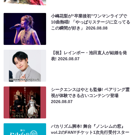
小嶋花梨が“卒業後初”ワンマンライブで
10曲熱唱! 「やっぱりステージに立ってる
この瞬間が好き」
2026.08.08
【祝】レインボー・池田直人が結婚を発
表!
2026.08.07
シークエンスはやとも監修! ペアリング霊
視が体験できる占いコンテンツ登場
2026.08.07
バカリズム脚本! 舞台『ノンレムの窓』
vol.2のFANYチケット1次先行受付スター