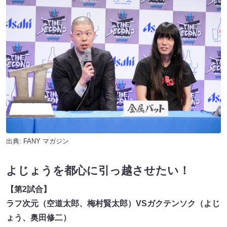
出典:
FANY マガジン
よじょうを都心に引っ越させたい！
【第
2
試合】
ラフ次元（空道太郎、梅村賢太郎）
VS
ガクテンソク（よじ
ょう、奥田修二）