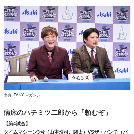
出典:
FANY マガジン
病床のハチミツ二郎から「頼むぞ」
【第
4
試合】
タイムマシーン
3
号
（山本浩司、関太
）
VS
ザ・パンチ
（パ