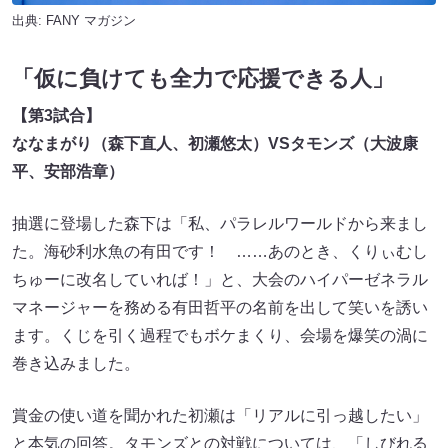
出典:
FANY マガジン
「仮に負けても全力で応援できる人」
【第
3
試合】
ななまがり（森下直人、初瀬悠太）
VS
タモンズ（大波康
平、安部浩章）
抽選に登場した森下は「私、パラレルワールドから来まし
た。海砂利水魚の有田です！ ……あのとき、くりぃむし
ちゅー​​に改名していれば！」と、大会のハイパーゼネラル
マネージャー​​を務める有田哲平の名前を出して笑いを誘い
ます。くじを引く過程でもボケまくり、会場を爆笑の渦に
巻き込みました。
賞金の使い道を聞かれた初瀬は「リアルに引っ越したい」
と本気の回答。タモンズとの対戦については、「しびれる