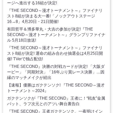
ージへ進出する16組が決定!
『THE SECOND～漫才トーナメント～』ファイナリ
スト8組が決まる大一番!「ノックアウトステージ
16→8」4月20日・21日開催!
有田哲平＆博多華丸・大吉の参加が決定!『THE
SECOND～漫才トーナメント～』グランプリファイナ
ル 5月18日放送!
『THE SECOND～漫才トーナメント～』ファイナリ
スト8組が決定! 運命の組み合わせ抽選会は4月25日開
催! TVerで独占配信!
『THE SECOND』決勝の対戦カードが決定! 「大阪ダ
ービー」「同期対決」「16年ぶり賞レース決勝」…因
縁のマッチメイクが続出
【速報】優勝はガクテンソク! 『THE SECOND～漫才
トーナメント～2024』
ガクテンソクが『THE SECOND』王者に！“戦友”金属
バット、ラフ次元とのアツい舞台裏告白
『THE SECOND』王者ガクテンソク、​​一夜明けイン