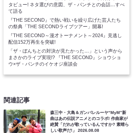
タビュー! ネタ選びの意図、ザ・パンチとの会話…すべ
て語る
『THE SECOND』で熱い戦いを繰り広げた芸人たち
の祭典「THE SECONDライブツアー」開幕!
『THE SECOND～漫才トーナメント～2024』見逃し
配信152万再生を突破!
「ザ・ぼんちとの対決が見たかった…」という声から
まさかのライブ実現!? 『THE SECOND』ショウショ
ウ×ザ・パンチのイケオジ座談会
関連記事
森三中・大島＆ガンバレルーヤ“MyM”新
曲はあの伝説アニメとのコラボ! 作曲家が
絶賛「だれが歌っているんですか? 素晴ら
しい歌声だ!」
2026.08.08