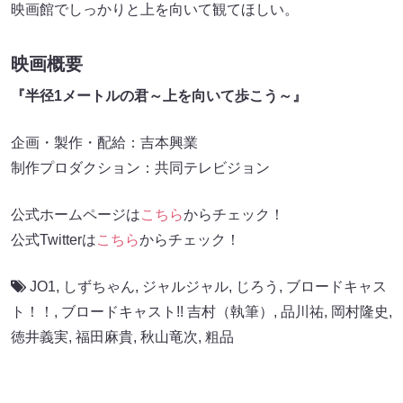
映画館でしっかりと上を向いて観てほしい。
映画概要
『半径1メートルの君～上を向いて歩こう～』
企画・製作・配給：吉本興業
制作プロダクション：共同テレビジョン
公式ホームページは
こちら
からチェック！
公式Twitterは
こちら
からチェック！
JO1
,
しずちゃん
,
ジャルジャル
,
じろう
,
ブロードキャス
ト！！
,
ブロードキャスト!! 吉村（執筆）
,
品川祐
,
岡村隆史
,
徳井義実
,
福田麻貴
,
秋山竜次
,
粗品