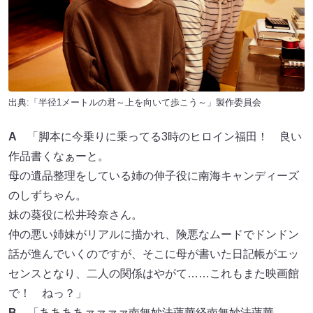
出典:「半径1メートルの君～上を向いて歩こう～」製作委員会
A
「脚本に今乗りに乗ってる3時のヒロイン福田！ 良い
作品書くなぁーと。
母の遺品整理をしている姉の伸子役に南海キャンディーズ
のしずちゃん。
妹の葵役に松井玲奈さん。
仲の悪い姉妹がリアルに描かれ、険悪なムードでドンドン
話が進んでいくのですが、そこに母が書いた日記帳がエッ
センスとなり、二人の関係はやがて……これもまた映画館
で！ ねっ？」
B
「ああああァァァァ南無妙法蓮華経南無妙法蓮華