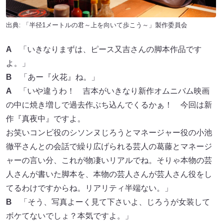
出典: 「半径1メートルの君～上を向いて歩こう～」製作委員会
A
「いきなりまずは、ピース又吉さんの脚本作品です
よ。」
B
「あー『火花』ね。」
A
「いや違うわ！ 吉本がいきなり新作オムニバム映画
の中に焼き増しで過去作ぶち込んでくるかぁ！ 今回は新
作『真夜中』ですよ。
お笑いコンビ役のシソンヌじろうとマネージャー役の小池
徹平さんとの会話で繰り広げられる芸人の葛藤とマネージ
ャーの言い分、これが物凄いリアルでね。そりゃ本物の芸
人さんが書いた脚本を、本物の芸人さんが芸人さん役をし
てるわけですからね。リアリティ半端ない。」
B
「そう、写真よーく見て下さいよ、じろうが女装して
ボケてないでしょ？本気ですよ。」