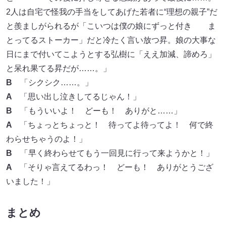
2人は自宅で怪我の手当をしてあげた若者に“理想の親子”だ
と羨ましがられるが「こいつは僕の娘にずっと付き ま
とってるストーカー」だと冷たく言い放つ昇。娘の大事な
日にまで付いてこようとする弘樹に「ええ加減、諦めろ」
と呆れ果てる昇だが……。」
B
「シクシク……。」
A
「思い出し泣きしてるじゃん！」
B
「もういいよ！ どーも！ ありがと……」
A
「ちょっとちょっと！ 待ってよ待ってよ！ 何で終
わらせちゃうのよ！」
B
「早く終わらせてもう一回見に行って来ようかと！」
A
「そりゃ言えてるわっ！ どーも！ ありがとうござ
いました！」
まとめ