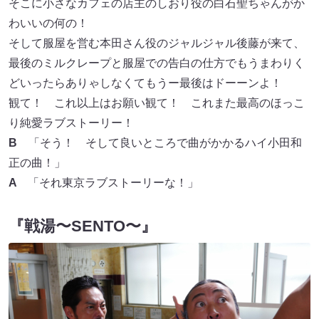
そこに小さなカフェの店主のしおり役の白石聖ちゃんがか
わいいの何の！
そして服屋を営む本田さん役のジャルジャル後藤が来て、
最後のミルクレープと服屋での告白の仕方でもうまわりく
どいったらありゃしなくてもうー最後はドーーンよ！
観て！ これ以上はお願い観て！ これまた最高のほっこ
り純愛ラブストーリー！
B
「そう！ そして良いところで曲がかかるハイ小田和
正の曲！」
A
「それ東京ラブストーリーな！」
『戦湯〜SENTO〜』