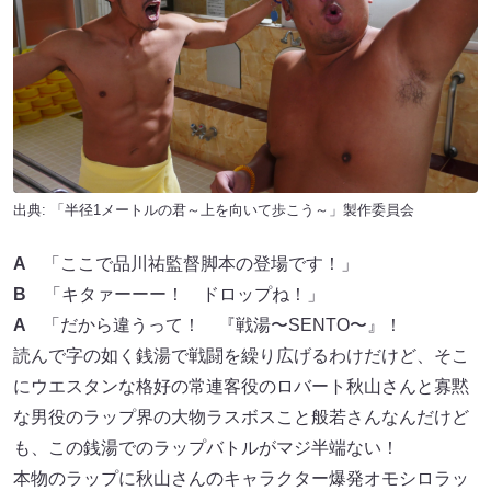
出典: 「半径1メートルの君～上を向いて歩こう～」製作委員会
A
「ここで品川祐監督脚本の登場です！」
B
「キタァーーー！ ドロップね！」
A
「だから違うって！ 『戦湯〜SENTO〜』！
読んで字の如く銭湯で戦闘を繰り広げるわけだけど、そこ
にウエスタンな格好の常連客役のロバート秋山さんと寡黙
な男役のラップ界の大物ラスボスこと般若さんなんだけど
も、この銭湯でのラップバトルがマジ半端ない！
本物のラップに秋山さんのキャラクター爆発オモシロラッ