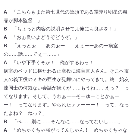
A
「こちらもまた第七世代の筆頭である霜降り明星の粗
品が脚本監督！」
B
「ちょっと内容の説明させてよ俺にも良さを！」
A
「おぉ良いよどうぞどうぞ。」
B
「えっとぉ……あのぉー……えぇーーあのー病室
の……話……でぇー……」
A
「いや下手くそか！ 俺がするわっ！
病室のベッドに横たわる正彦役に海宝直人さん。そこへ友
人の義正役のミキの亜生が見舞いにやってきて。終 始友
達同士の何気ない会話が続くが……もうね……えっ？ っ
てなります。そして、うわぁーーそーゆーことかぁー
ー！ ってなります。やられたァァーーー！ って。なっ
たよね？ ねっ？」
B
「べ……別に……そんなに……なってないし……」
A
「めちゃくちゃ強がってんじゃん！ めちゃくちゃな