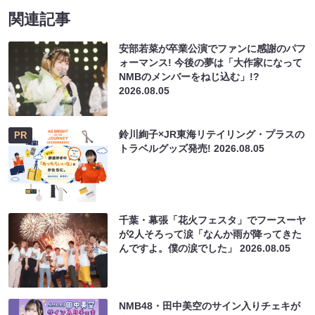
関連記事
安部若菜が卒業公演でファンに感謝のパフ
ォーマンス! 今後の夢は「大作家になって
NMBのメンバーをねじ込む」!?
2026.08.05
鈴川絢子×JR東海リテイリング・プラスの
PR
トラベルグッズ発売!
2026.08.05
千葉・幕張「花火フェスタ」でフースーヤ
が2人そろって涙「なんか雨が降ってきた
んですよ。僕の涙でした」
2026.08.05
NMB48・田中美空のサイン入りチェキが