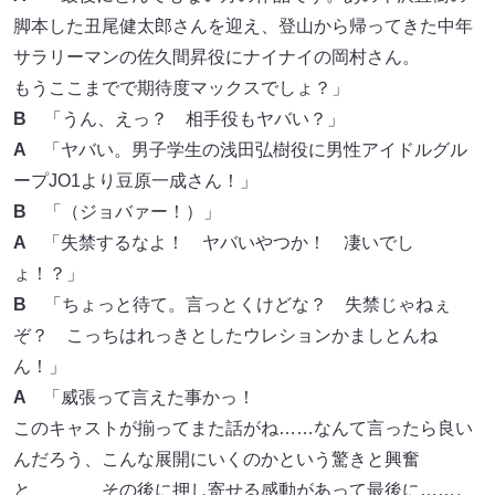
脚本した丑尾健太郎さんを迎え、登山から帰ってきた中年
サラリーマンの佐久間昇役にナイナイの岡村さん。
もうここまでで期待度マックスでしょ？」
B
「うん、えっ？ 相手役もヤバい？」
A
「ヤバい。男子学生の浅田弘樹役に男性アイドルグル
ープJO1より豆原一成さん！」
B
「（ジョバァー！）」
A
「失禁するなよ！ ヤバいやつか！ 凄いでし
ょ！？」
B
「ちょっと待て。言っとくけどな？ 失禁じゃねぇ
ぞ？ こっちはれっきとしたウレションかましとんね
ん！」
A
「威張って言えた事かっ！
このキャストが揃ってまた話がね……なんて言ったら良い
んだろう、こんな展開にいくのかという驚きと興奮
と その後に押し寄せる感動があって最後に……。