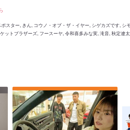
ら
ベポスター
,
きん
,
コウノ・オブ・ザ・イヤー
,
シゲカズです
,
シ
ケットブラザーズ
,
フースーヤ
,
令和喜多みな実
,
滝音
,
秋定遼太