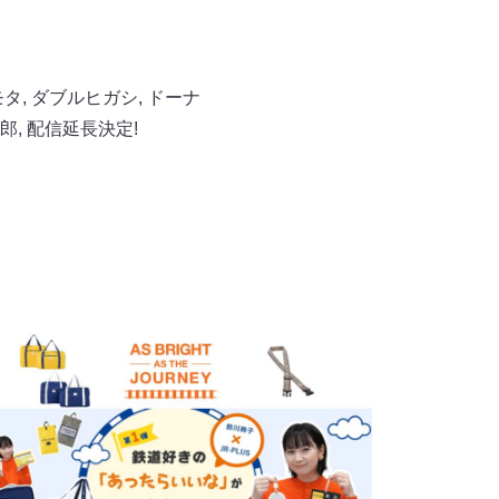
モタ
,
ダブルヒガシ
,
ドーナ
郎
,
配信延長決定!