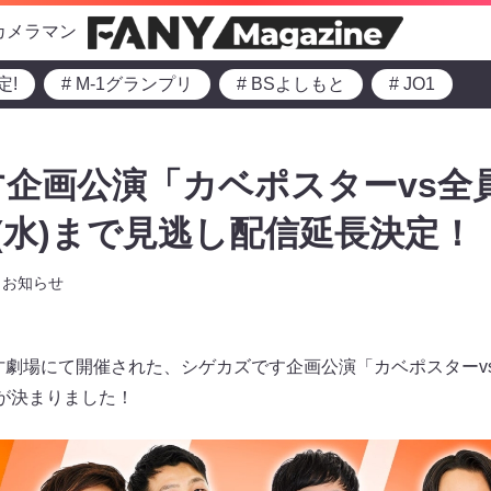
カメラマン
定!
# M-1グランプリ
# BSよしもと
# JO1
企画公演「カベポスターvs全
日(水)まで見逃し配信延長決定！
お知らせ
漫才劇場にて開催された、シゲカズです企画公演「カベポスターv
長が決まりました！