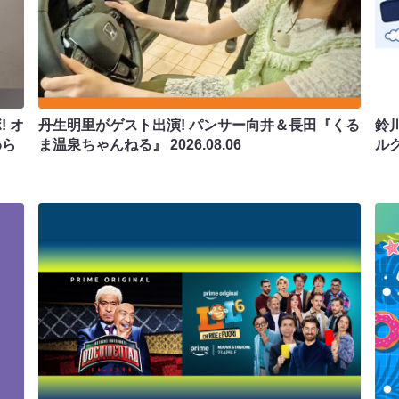
 オ
丹生明里がゲスト出演! パンサー向井＆長田『くる
鈴
わら
ま温泉ちゃんねる』
2026.08.06
ル