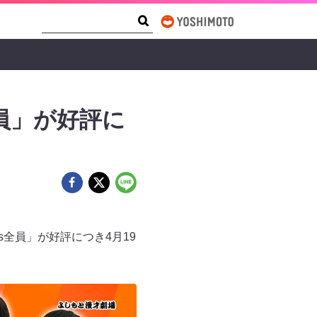
Search Form
Search
員」が好評に
s全員」が好評につき4月19