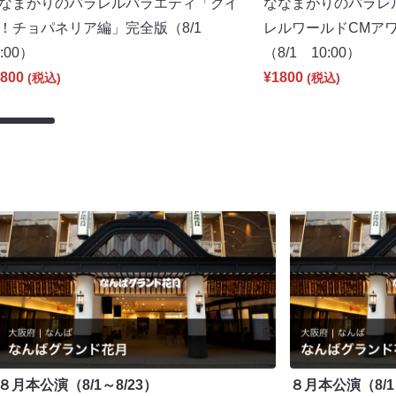
なまがりのパラレルバラエティ「クイ
ななまがりのパラレ
！チョパネリア編」完全版（8/1
レルワールドCMアワ
0:00）
（8/1 10:00）
800
¥1800
(税込)
(税込)
８月本公演（8/1～8/23）
８月本公演（8/1