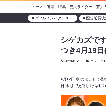
ニュース
連載
特集
芸人ライター・芸人
# ダブルインパクト2026
# 配信延長決
シゲカズです
つき4月19
2023-04-14
ニュース
4月12日(水)によしもと
日(水)まで見逃し配信延