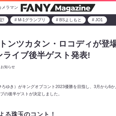
カメラマン
定!
# M-1グランプリ
# BSよしもと
# JO1
0・トンツカタン・ロコディが登場
ンライブ後半ゲスト発表!
お知らせ
ひろゆき）がキングオブコント2023優勝を目指し、3月から6
ブの後半ゲストが決定しました。
よる珠玉のコント！