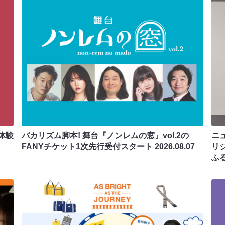
体験
バカリズム脚本! 舞台『ノンレムの窓』vol.2の
ニ
FANYチケット1次先行受付スタート
2026.08.07
リ
ふ