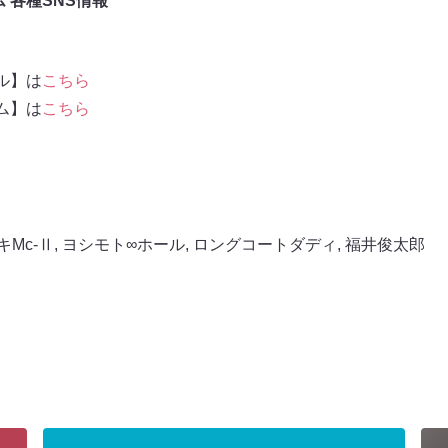
 各種SNS情報
ール】は
こちら
ーム】は
こちら
キMc-Ⅱ
,
ヨシモト∞ホール
,
ロングコートダディ
,
福井俊太郎