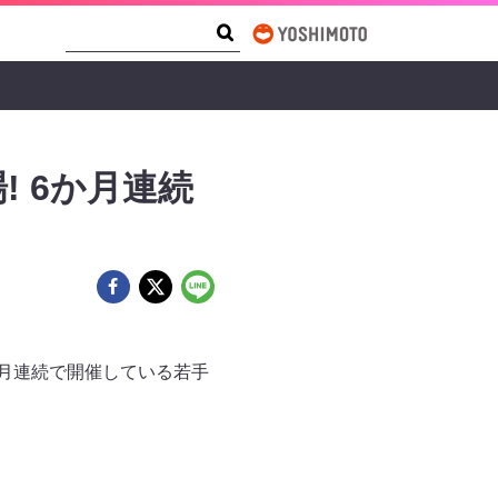
Search Form
Search
! 6か月連続
か月連続で開催している若手