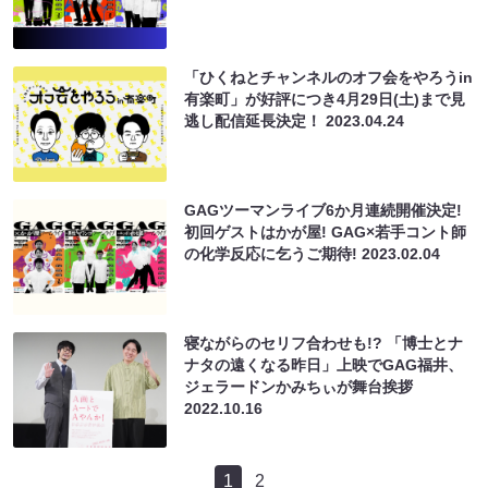
「ひくねとチャンネルのオフ会をやろうin
有楽町」が好評につき4月29日(土)まで見
逃し配信延長決定！
2023.04.24
GAGツーマンライブ6か月連続開催決定!
初回ゲストはかが屋! GAG×若手コント師
の化学反応に乞うご期待!
2023.02.04
寝ながらのセリフ合わせも!? 「博士とナ
ナタの遠くなる昨日」上映でGAG福井、
ジェラードンかみちぃが舞台挨拶
2022.10.16
1
2