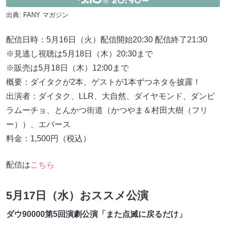
出典:
FANY マガジン
配信日時：5月16日（⽕）配信開始20:30 配信終了21:30
※⾒逃し視聴は5月18日（⽊）20:30まで
※販売は5月18日（⽊）12:00まで
概要：ダイタクが2本、ゲストが1本ずつネタを披露！
出演者：ダイタク、LLR、⼤⾃然、ダイヤモンド、ダンビ
ラムーチョ、とんかつ街道（かつやま＆村⽥⼤樹（フリ
ー））、エバース
料金：1,500円（税込）
配信は
こちら
5月17日（水）おススメ公演
ダウ90000第5回演劇公演「また点滅に戻るだけ」