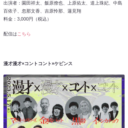
出演者：園⽥祥太、飯原僚也、上原佑太、道上珠妃、中島
百依⼦、忽那⽂⾹、吉原怜那、蓮⾒翔
料金：3,000円（税込）
配信は
こちら
漫才漫才×コントコント×ケビンス