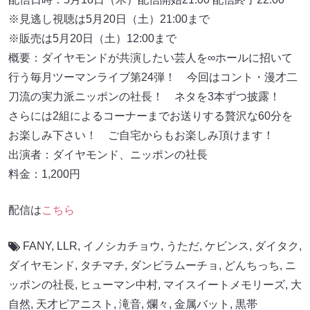
※⾒逃し視聴は5月20日（⼟）21:00まで
※販売は5月20日（⼟）12:00まで
概要：ダイヤモンドが共演したい芸⼈を∞ホールに招いて
⾏う毎⽉ツーマンライブ第24弾！ 今回はコント・漫才⼆
⼑流の実⼒派ニッポンの社⻑！ ネタを3本ずつ披露！
さらには2組によるコーナーまでお送りする贅沢な60分を
お楽しみ下さい！ ご⾃宅からもお楽しみ頂けます！
出演者：ダイヤモンド、ニッポンの社⻑
料金：1,200円
配信は
こちら
FANY
,
LLR
,
イノシカチョウ
,
うただ
,
ケビンス
,
ダイタク
,
ダイヤモンド
,
タチマチ
,
ダンビラムーチョ
,
どんちっち
,
ニ
ッポンの社長
,
ヒューマン中村
,
マイスイートメモリーズ
,
大
自然
,
天才ピアニスト
,
滝音
,
爛々
,
金属バット
,
黒帯