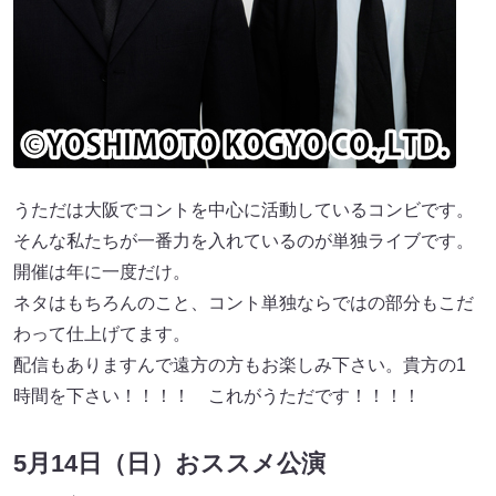
うただは⼤阪でコントを中⼼に活動しているコンビです。
そんな私たちが⼀番⼒を⼊れているのが単独ライブです。
開催は年に⼀度だけ。
ネタはもちろんのこと、コント単独ならではの部分もこだ
わって仕上げてます。
配信もありますんで遠⽅の⽅もお楽しみ下さい。貴⽅の1
時間を下さい！！！！ これがうただです！！！！
5月14日（日）おススメ公演