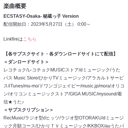
楽曲概要
ECSTASY-Osaka- 秘蔵っ子 Version
配信開始日：2023年5月27日（土） 0:00～
Linkfireは
こちら
【各サブスクサイト・各ダウンロードサイトにて配信】
＜ダンロードサイト＞
レコチョク/レコチョクMUSICストア/dミュージック/うた
パス Music Store/ひかりTVミュージック/アラカルトサービ
ス/iTunes/mu-mo/ドワンゴジェイピー/music.jp/mora/オリコ
ン/オリコンミュージックストア/GIGA MUSIC/mysound/着
信★うた♪
＜サブスクリプション＞
RecMusic/ラジオ型dヒッツ/ラジオ型OTORAKU/dミュージ
ック月額コース/ひかりＴＶミュージック/KKBOX/auうたパ