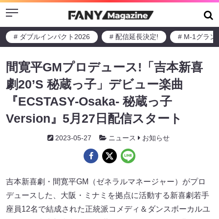
Menu
# ダブルインパクト2026
# 配信延長決定!
# M-1グラ
間寛平GMプロデュース!「吉本新喜
劇20’S 秘蔵っ子」デビュー楽曲
『ECSTASY-Osaka- 秘蔵っ子
Version』5月27日配信スタート
2023-05-27
ニュース
お知らせ
吉本新喜劇・間寛平GM（ゼネラルマネージャー）がプロ
デュースした、大阪・ミナミを拠点に活動する新喜劇若手
座員12名で結成された正統派コメディ＆ダンスボーカルユ