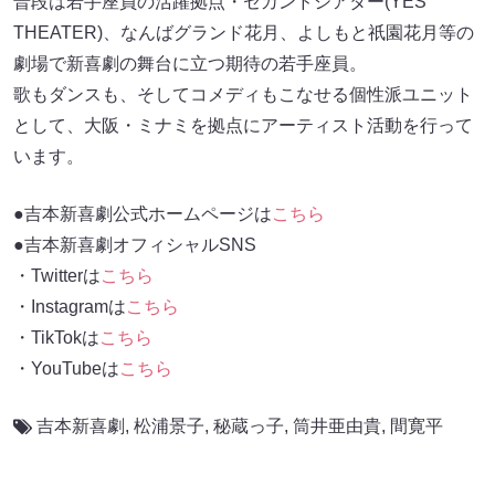
普段は若手座員の活躍拠点・セカンドシアター(YES
THEATER)、なんばグランド花月、よしもと祇園花月等の
劇場で新喜劇の舞台に立つ期待の若手座員。
歌もダンスも、そしてコメディもこなせる個性派ユニット
として、大阪・ミナミを拠点にアーティスト活動を行って
います。
●吉本新喜劇公式ホームページは
こちら
●吉本新喜劇オフィシャルSNS
・Twitterは
こちら
・Instagramは
こちら
・TikTokは
こちら
・YouTubeは
こちら
吉本新喜劇
,
松浦景子
,
秘蔵っ子
,
筒井亜由貴
,
間寛平