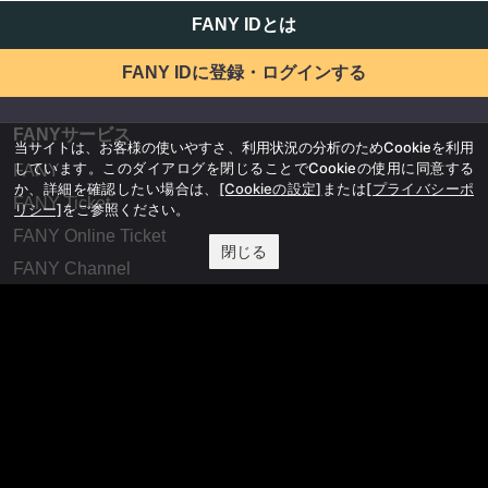
FANY IDとは
FANY IDに登録・ログインする
FANYサービス
当サイトは、お客様の使いやすさ、利用状況の分析のためCookieを利用
しています。このダイアログを閉じることでCookieの使用に同意する
FANY
か、詳細を確認したい場合は、
[Cookieの設定]
または
[プライバシーポ
FANY Ticket
リシー]
をご参照ください。
FANY Online Ticket
閉じる
FANY Channel
FANY Crowdfunding
FANY Mall
FANY Commu
法務・規約
プライバシーポリシー