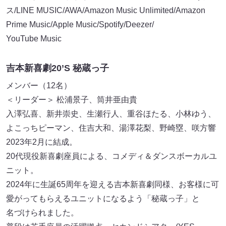
ス/LINE MUSIC/AWA/Amazon Music Unlimited/Amazon
Prime Music/Apple Music/Spotify/Deezer/
YouTube Music
吉本新喜劇20’S 秘蔵っ子
メンバー（12名）
＜リーダー＞ 松浦景子、筒井亜由貴
入澤弘喜、新井崇史、生瀬行人、重谷ほたる、小林ゆう、
よこっちピーマン、住吉大和、湯澤花梨、野崎塁、咲方響
2023年2月に結成。
20代現役新喜劇座員による、コメディ＆ダンスボーカルユ
ニット。
2024年に生誕65周年を迎える吉本新喜劇同様、お客様に可
愛がってもらえるユニットになるよう「秘蔵っ子」と
名づけられました。