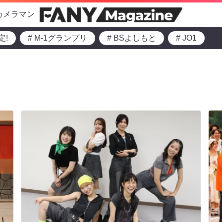
カメラマン
定!
# M-1グランプリ
# BSよしもと
# JO1