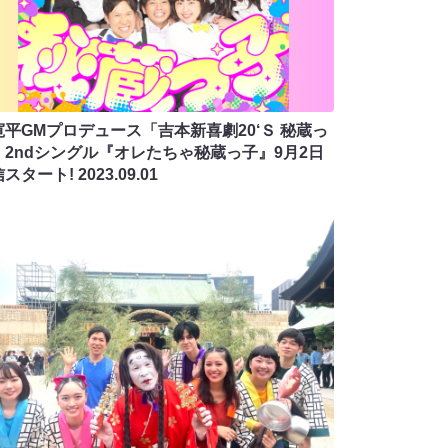
寛平GMプロデュース「吉本新喜劇20‘Ｓ 秘蔵っ
」2ndシングル『オレたちゃ秘蔵っ子』9月2日
信スタート!
2023.09.01