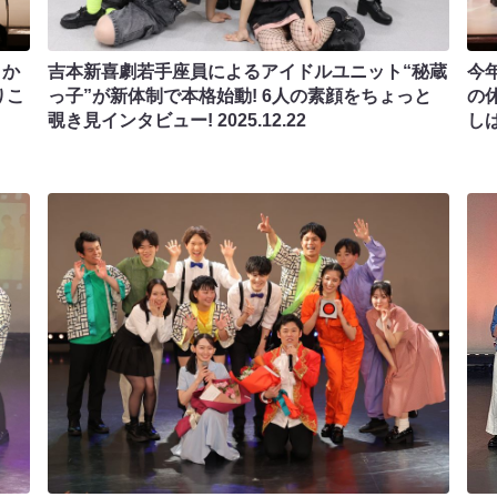
うか
吉本新喜劇若手座員によるアイドルユニット“秘蔵
今
りこ
っ子”が新体制で本格始動! 6人の素顔をちょっと
の
覗き見インタビュー!
2025.12.22
し