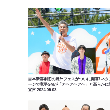
吉本新喜劇初の野外フェスがついに開幕! ネタ
ージで寛平GMが「アヘアヘアヘ」と高らかに
宣言
2024.05.03