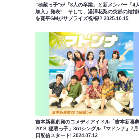
“秘蔵っ子“が「8人の卒業」と新メンバー「4
加入」発表! …そして、湯澤花梨の突然の結婚
を寛平GMがサプライズ祝福!?
2025.10.15
吉本新喜劇発のコメディアイドル「吉本新喜
20‘Ｓ 秘蔵っ子」3rdシングル『マドンナ』7月
日配信スタート!
2024.07.12