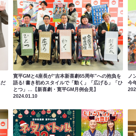
寛平GMと4座長が“吉本新喜劇65周年”への抱負を
ノ
んだ
語る! 書き初めスタイルで「動く」「広げる」「ひ
今
とつ」…【新喜劇・寛平GM月例会見】
202
2024.01.10