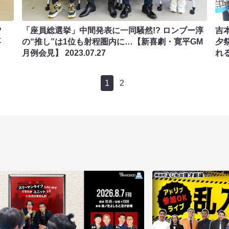
?
「座員総選挙」中間発表に一同騒然!? ロンブー淳
吉
喜
の“推し”は1位も射程圏内に…【新喜劇・寛平GM
夕
月例会見】
2023.07.27
れ
1
2