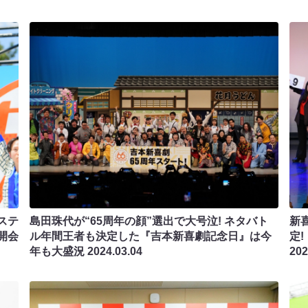
ステ
島田珠代が“65周年の顔”選出で大号泣! ネタバト
新
開会
ル年間王者も決定した『吉本新喜劇記念日』は今
定
年も大盛況
2024.03.04
202