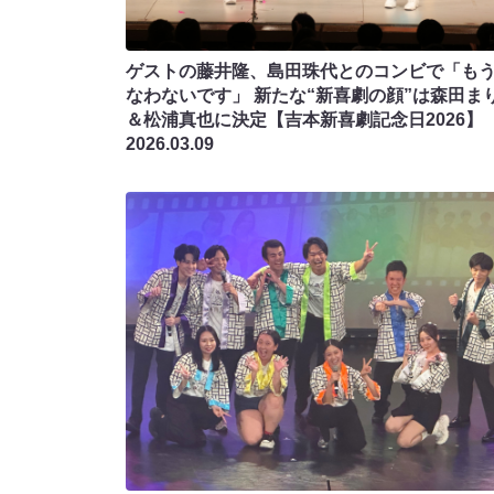
ゲストの藤井隆、島田珠代とのコンビで「も
なわないです」 新たな“新喜劇の顔”は森田ま
＆松浦真也に決定【吉本新喜劇記念日2026】
2026.03.09