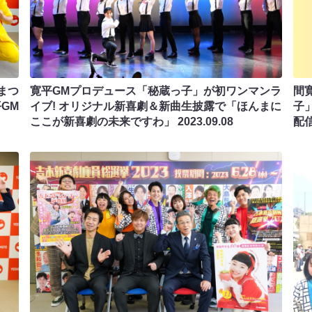
まつ
寛平GMプロデュース「秘蔵っ子」が初ワンマンラ
間
GM
イブ! オリジナル新喜劇＆新曲生披露で「ほんまに
子
ここが新喜劇の未来ですわ」
2023.09.08
配