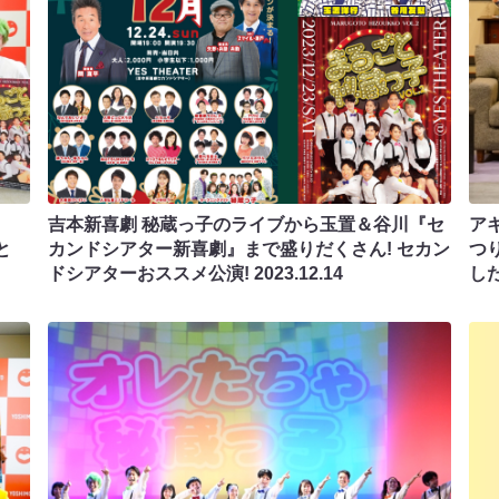
吉本新喜劇 秘蔵っ子のライブから玉置＆谷川『セ
ア
と
カンドシアター新喜劇』まで盛りだくさん! セカン
つ
ドシアターおススメ公演!
2023.12.14
し