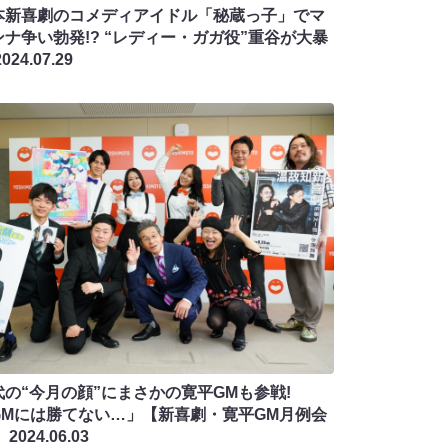
本新喜劇のコメディアイドル「秘蔵っ子」でマ
ンナ争い勃発!? “レディー・ガガ役”重谷が大暴
2024.07.29
代の“今月の顔”にまさかの寛平GMも参戦!
GMには勝てない…」【新喜劇・寛平GM月例会
】
2024.06.03