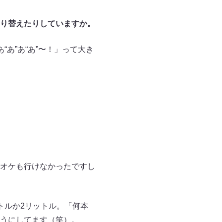
り替えたりしていますか。
あ”あ“あ”〜！」って大き
オケも行けなかったですし
トルか2リットル。「何本
うにしてます（笑）。