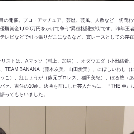
4回目の開催。プロ・アマチュア、芸歴、芸風、人数など一切問
勝賞金1,000万円をかけて争う“異種格闘技戦”です。昨年王
テレビなどで引っ張りだこになるなど、賞レースとしての存在
イナリストは、Aマッソ（村上、加納）、オダウエダ（小田結希
、TEAM BANANA（藤本友美、山田愛実）、にぼしいわし
うこ）、紅しょうが（熊元プロレス、稲田美紀）、ぼる塾（あ
バァ、吉住の10組。決勝を前にした芸人たちに、『THE W』
語ってもらいました。