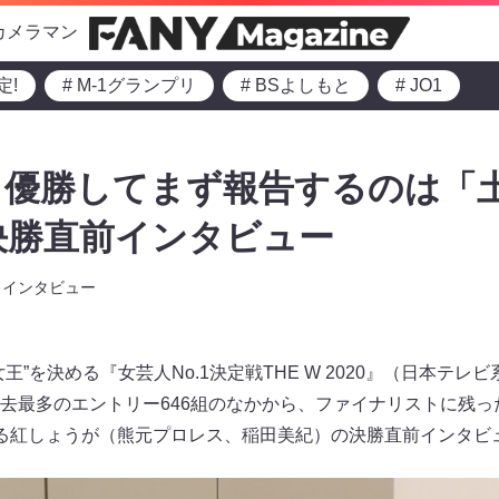
カメラマン
定!
# M-1グランプリ
# BSよしもと
# JO1
優勝してまず報告するのは「土
』決勝直前インタビュー
インタビュー
”を決める『女芸人No.1決定戦THE W 2020』（日本テレビ
去最多のエントリー646組のなかから、ファイナリストに残った
る紅しょうが（熊元プロレス、稲田美紀）の決勝直前インタビ