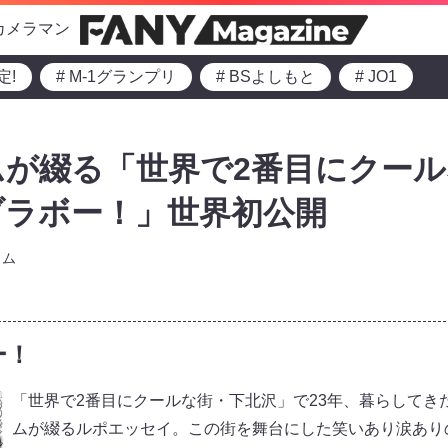
カメラマン
定!
# M-1グランプリ
# BSよしもと
# JO1
が綴る「世界で2番目にクール
ブラボー！」世界初公開
ラム
ー！
「世界で2番目にクールな街・下北沢」で23年、暮らしてき
ムが綴るルポエッセイ。この街を舞台にした笑いあり涙あり