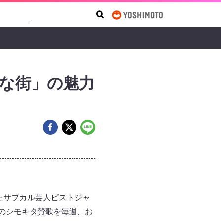
Search Form
Search
な街」の魅力
たサブカル芸人ピストジャ
のシモキタ賛歌を毎週、お