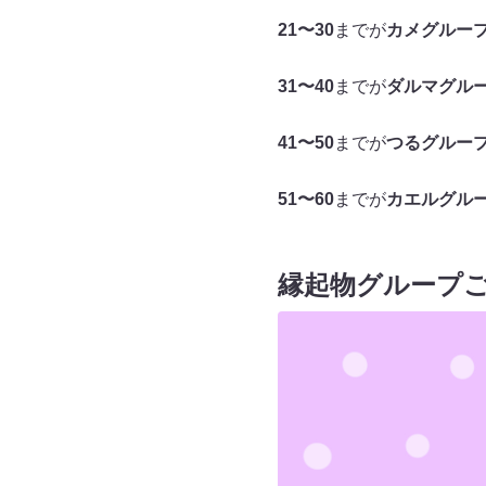
21〜30
までが
カメグルー
31〜40
までが
ダルマグル
41〜50
までが
つるグルー
51〜60
までが
カエルグル
縁起物グループご