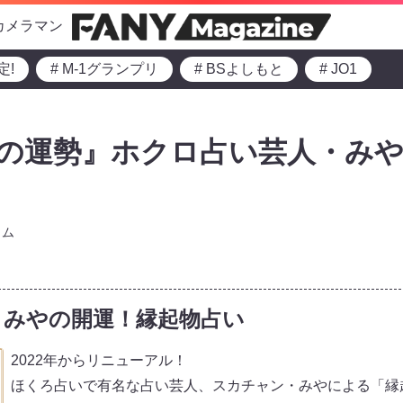
カメラマン
定!
# M-1グランプリ
# BSよしもと
# JO1
6月の運勢』ホクロ占い芸人・みや
ラム
・みやの開運！縁起物占い
2022年からリニューアル！
ほくろ占いで有名な占い芸人、スカチャン・みやによる「縁