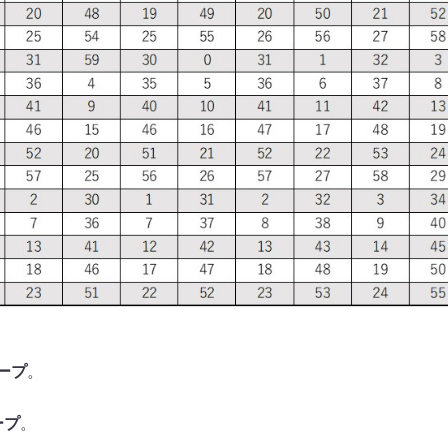
ープ
。
ープ
。