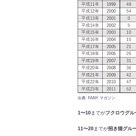
出典:
FANY マガジン
1〜10
までが
フクロウグル
11〜20
までが
招き猫グル