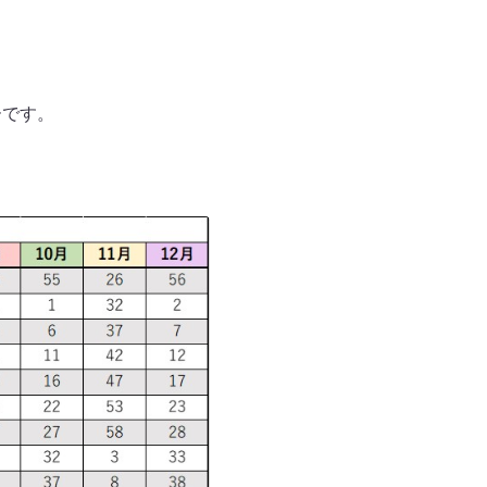
ーです。
）