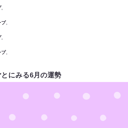
プ
。
ープ
。
プ
。
ープ
。
とにみる6月の運勢