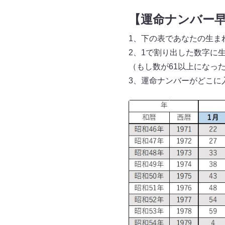
【運命ナンバー
1、下の表であなたの生ま
2、1で割り出した数字に
（もし数が61以上になっ
3、運命ナンバーがどこに