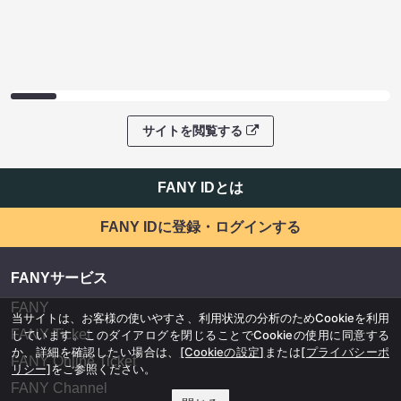
サイトを閲覧する
FANY IDとは
FANY IDに登録・ログインする
FANYサービス
FANY
当サイトは、お客様の使いやすさ、利用状況の分析のためCookieを利用
FANY Ticket
しています。このダイアログを閉じることでCookieの使用に同意する
か、詳細を確認したい場合は、
[Cookieの設定]
または
[プライバシーポ
FANY Online Ticket
リシー]
をご参照ください。
FANY Channel