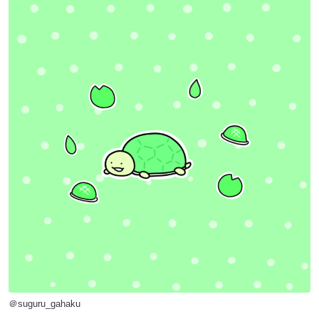
＠suguru_gahaku