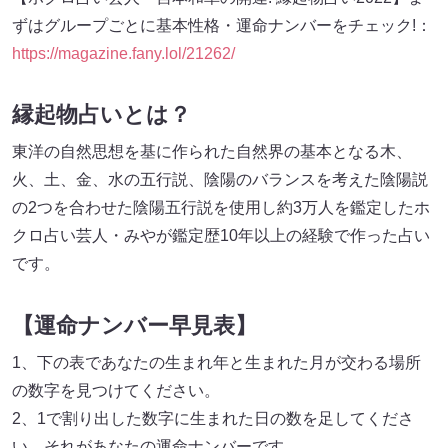
ずはグループごとに基本性格・運命ナンバーをチェック!：
https://magazine.fany.lol/21262/
縁起物占いとは？
東洋の自然思想を基に作られた自然界の基本となる木、
火、土、金、水の五行説、陰陽のバランスを考えた陰陽説
の2つを合わせた陰陽五行説を使用し約3万人を鑑定したホ
クロ占い芸人・みやが鑑定歴10年以上の経験で作った占い
です。
【運命ナンバー早見表】
1、下の表であなたの生まれ年と生まれた月が交わる場所
の数字を見つけてください。
2、1で割り出した数字に生まれた日の数を足してくださ
い。それがあなたの運命ナンバーです。