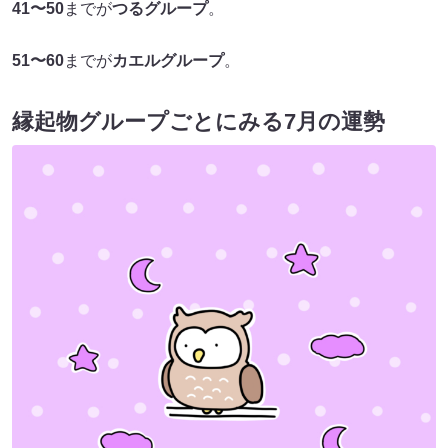
41〜50
までが
つるグループ
。
51〜60
までが
カエルグループ
。
縁起物グループごとにみる7月の運勢