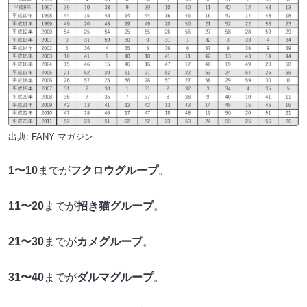
出典:
FANY マガジン
1〜10
までが
フクロウグループ
。
11〜20
までが
招き猫グループ
。
21〜30
までが
カメグループ
。
31〜40
までが
ダルマグループ
。