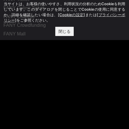
当サイトは、お客様の使いやすさ、利用状況の分析のためCookieを利用
FANY Online Ticket
しています。このダイアログを閉じることでCookieの使用に同意する
か、詳細を確認したい場合は、
[Cookieの設定]
または
[プライバシーポ
FANY Channel
リシー]
をご参照ください。
FANY Crowdfunding
閉じる
FANY Mall
FANY Commu
法務・規約
プライバシーポリシー
反社会的勢力排除宣言
会社情報
吉本興業株式会社
お問い合わせ
その他