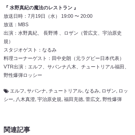
『 水野真紀の魔法のレストラン 』
放送日時：7月19日（水） 19:00 〜 20:00
放送：MBS
出演：水野真紀、 長野博 、ロザン（菅広文、宇治原史
規）
スタジオゲスト：なるみ
料理コーナーゲスト：田中史朗（元ラグビー日本代表）
VTR出演：エルフ、サバンナ八木、チュートリアル福田、
野性爆弾ロッシー
エルフ
,
サバンナ
,
チュートリアル
,
なるみ
,
ロザン
,
ロッ
シー
,
八木真澄
,
宇治原史規
,
福田充徳
,
菅広文
,
野性爆弾
関連記事