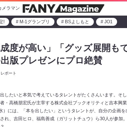
カメラマン
定!
# M-1グランプリ
# BSよしもと
# JO1
完成度が高い」「グッズ展開も
の出版プレゼンにプロ絶賛
レポート
出したいと本気で考えているタレントがたくさんいます。そし
者・高橋朋宏氏が主宰する株式会社ブックオリティと吉本興業
（水）には、「本を出したい」というタレントが、自分の企画を
され、吉田ヒロ、福島善成（ガリットチュウ）ら30人が参加
？