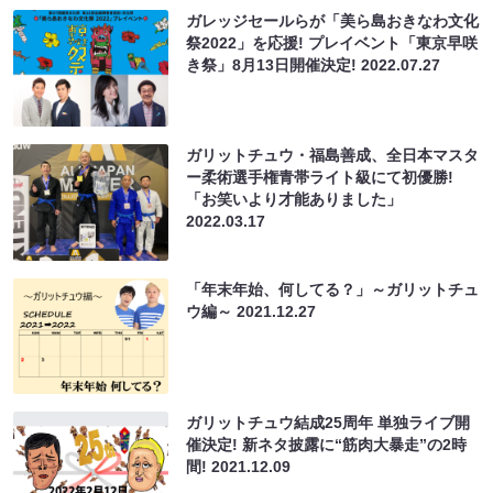
ガレッジセールらが「美ら島おきなわ文化
祭2022」を応援! プレイベント「東京早咲
き祭」8月13日開催決定!
2022.07.27
ガリットチュウ・福島善成、全日本マスタ
ー柔術選手権青帯ライト級にて初優勝!
「お笑いより才能ありました」
2022.03.17
「年末年始、何してる？」～ガリットチュ
ウ編～
2021.12.27
ガリットチュウ結成25周年 単独ライブ開
催決定! 新ネタ披露に“筋肉大暴走”の2時
間!
2021.12.09