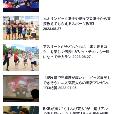
元オリンピック選手や現役プロ選手から直
接教えてもらえるスポーツ教室!
2023.08.27
アスリートが子どもたちに「速く走るコ
ツ」を楽しく伝授! ガリットチュウも一緒
になって全力ラン
2023.08.27
「現段階で完成度が高い」「グッズ展開も
できそう」…人気芸人らの出版プレゼンに
プロ絶賛
2023.07.05
BKBが描く“くすぶり芸人”が「超リアル
で胸を打つ」!? 人気芸人5人の舞台が“聖