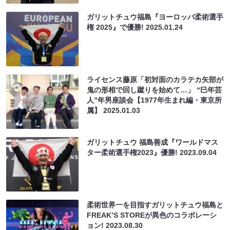
ガリットチュウ福島『ヨーロッパ柔術選手
権 2025』で優勝!
2025.01.24
ライセンス藤原「初対面のカラテカ矢部が
鬼の形相で回し蹴りを始めて…」 “巳年芸
人”年男座談会【1977年生まれ編・東京所
属】
2025.01.03
ガリットチュウ 福島善成『ワールドマス
ター柔術選⼿権2023』優勝!
2023.09.04
柔術世界一を目指すガリットチュウ福島と
FREAK’S STOREが異色のコラボレーシ
ョン!
2023.08.30