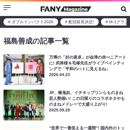
Menu
# ダブルインパクト2026
# 配信延長決定!
# M-1グラ
福島善成の記事一覧
万博の「杉の座卓」が会津の赤べこアート
に! 武将様＆毛塚先生がライブペインティ
ングで「平和のハトに見えるね」
2026.04.23
JP、椿鬼奴、イチキップリンらものまね
芸人勢揃い! この日限りのコラボネタやも
のまねメドレーで大盛り上がり!
2025.09.28
“世界で一番笑える一週間”! 国内外のトッ