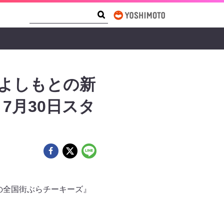
Search Form
Search
Sよしもとの新
7月30日スタ
の全国街ぶらチーキーズ』