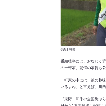
©吉本興業
番組後半には、おなじく群
の一軒家。驚愕の家賃も公
一軒家の中には、彼の趣味
いるよね」と言えば、川西
『東野・和牛の全国街ぶら
日から1週間見逃し配信も