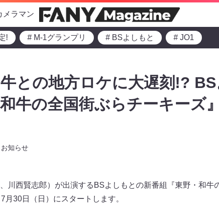
カメラマン
定!
# M-1グランプリ
# BSよしもと
# JO1
牛との地方ロケに大遅刻!? B
和牛の全国街ぶらチーキーズ』
お知らせ
、川西賢志郎）が出演するBSよしもとの新番組『東野・和牛
が、7月30日（日）にスタートします。