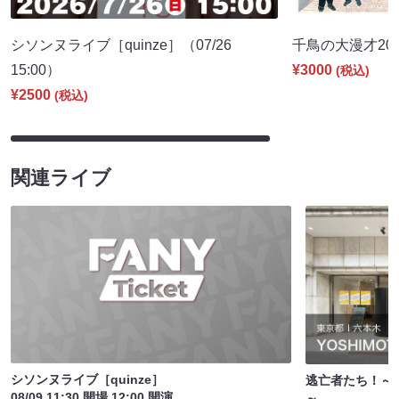
シソンヌライブ［quinze］（07/26
千鳥の大漫才2026
15:00）
¥3000
(税込)
¥2500
(税込)
関連ライブ
シソンヌライブ［quinze］
逃亡者たち！～
08/09 11:30 開場 12:00 開演
～