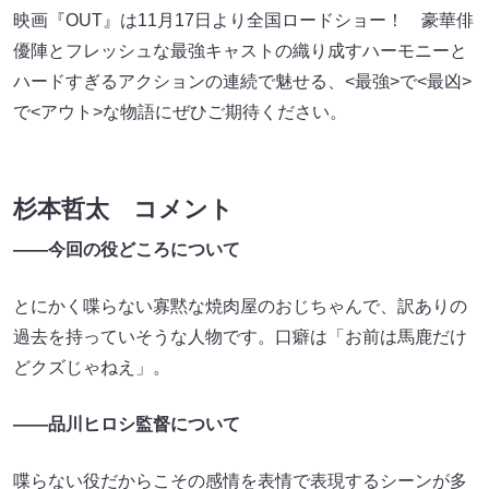
映画『OUT』は11月17日より全国ロードショー！ 豪華俳
優陣とフレッシュな最強キャストの織り成すハーモニーと
ハードすぎるアクションの連続で魅せる、<最強>で<最凶>
で<アウト>な物語にぜひご期待ください。
杉本哲太 コメント
――今回の役どころについて
とにかく喋らない寡黙な焼肉屋のおじちゃんで、訳ありの
過去を持っていそうな人物です。口癖は「お前は馬鹿だけ
どクズじゃねえ」。
――品川ヒロシ監督について
喋らない役だからこその感情を表情で表現するシーンが多