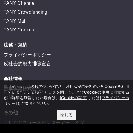
FANY Channel
FANY Crowdfunding
FANY Mall
FANY Commu
法務・規約
プライバシーポリシー
反社会的勢力排除宣言
会社情報
当サイトは、お客様の使いやすさ、利用状況の分析のためCookieを利用
吉本興業株式会社
しています。このダイアログを閉じることでCookieの使用に同意する
お問い合わせ
か、詳細を確認したい場合は、
[Cookieの設定]
または
[プライバシーポ
リシー]
をご参照ください。
その他
閉じる
よしもとニュースセンターアーカイブ