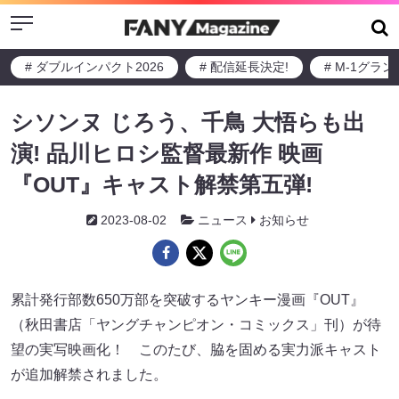
Menu
# ダブルインパクト2026
# 配信延長決定!
# M-1グラ
シソンヌ じろう、千鳥 大悟らも出
演! 品川ヒロシ監督最新作 映画
『OUT』キャスト解禁第五弾!
2023-08-02
ニュース
お知らせ
累計発行部数650万部を突破するヤンキー漫画『OUT』
（秋田書店「ヤングチャンピオン・コミックス」刊）が待
望の実写映画化！ このたび、脇を固める実力派キャスト
が追加解禁されました。