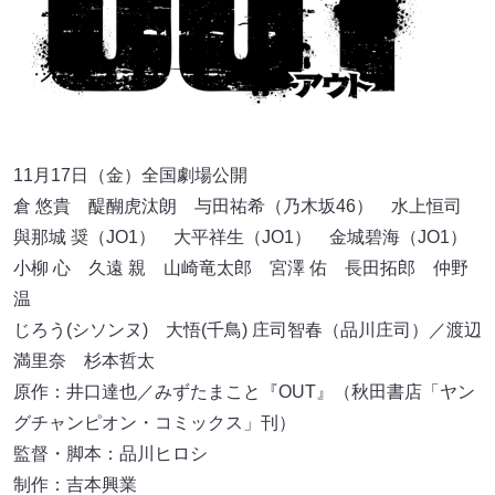
11月17日（金）全国劇場公開
倉 悠貴 醍醐虎汰朗 与田祐希（乃木坂46） ⽔上恒司
與那城 奨（JO1） ⼤平祥⽣（JO1） ⾦城碧海（JO1）
小柳 心 久遠 親 山崎竜太郎 宮澤 佑 長田拓郎 仲野
温
じろう(シソンヌ) 大悟(千鳥) 庄司智春（品川庄司）／渡辺
満里奈 杉本哲太
原作：井口達也／みずたまこと『OUT』（秋田書店「ヤン
グチャンピオン・コミックス」刊）
監督・脚本：品川ヒロシ
制作：吉本興業