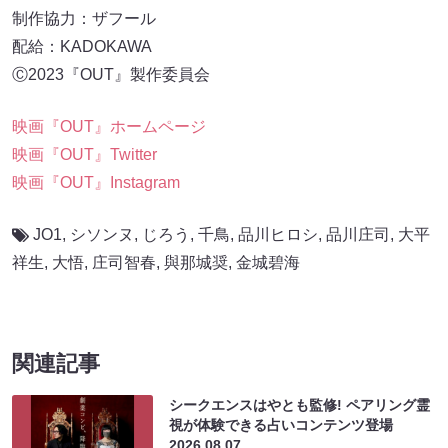
制作協力：ザフール
配給：KADOKAWA
Ⓒ2023『OUT』製作委員会
映画『OUT』ホームページ
映画『OUT』Twitter
映画『OUT』Instagram
JO1
,
シソンヌ
,
じろう
,
千鳥
,
品川ヒロシ
,
品川庄司
,
大平
祥生
,
大悟
,
庄司智春
,
與那城奨
,
金城碧海
関連記事
シークエンスはやとも監修! ペアリング霊
視が体験できる占いコンテンツ登場
2026.08.07