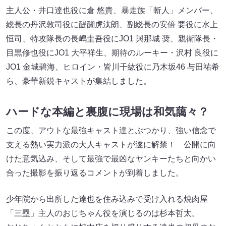
主人公・井口達也役に倉 悠貴、暴走族「斬人」メンバー、
総長の丹沢敦司役に醍醐虎汰朗、副総長の安倍 要役に⽔上
恒司、特攻隊長の長嶋圭吾役にJO1 與那城 奨、親衛隊長・
目黒修也役にJO1 ⼤平祥⽣、期待のルーキー・沢村 良役に
JO1 ⾦城碧海、ヒロイン・皆川千紘役に乃木坂46 与田祐希
ら、豪華新鋭キャストが集結しました。
ハードな本編と裏腹に現場は和気藹々？
この度、アウトな最強キャスト達とぶつかり、強い信念で
支える熱い実力派の大人キャストが遂に解禁！ 公開に向
けた意気込み、そして最強で最凶なヤンキーたちと向かい
合った撮影を振り返るコメントが到着しました。
少年院から出所した達也を住み込みで受け入れる焼肉屋
「三塁」主人のおじちゃん役を演じるのは杉本哲太。