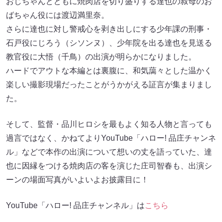
おじちゃんとともに焼肉店を切り盛りする達也の叔母のお
ばちゃん役には渡辺満里奈。
さらに達也に対し警戒心を剥き出しにする少年課の刑事・
石戸役にじろう（シソンヌ）、少年院を出る達也を見送る
教官役に大悟（千鳥）の出演が明らかになりました。
ハードでアウトな本編とは裏腹に、和気藹々とした温かく
楽しい撮影現場だったことがうかがえる証言が集まりまし
た。
そして、監督・品川ヒロシを最もよく知る人物と言っても
過言ではなく、かねてよりYouTube「ハロー! 品庄チャンネ
ル」などで本作の出演について想いの丈を語っていた、達
也に因縁をつける焼肉店の客を演じた庄司智春も、出演シ
ーンの場面写真がいよいよお披露目に！
YouTube「ハロー! 品庄チャンネル」は
こちら