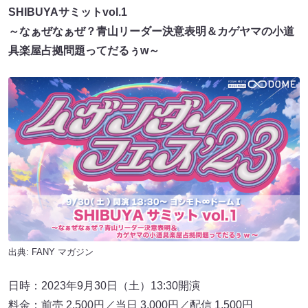
SHIBUYAサミットvol.1
～なぁぜなぁぜ？青山リーダー決意表明＆カゲヤマの小道
具楽屋占拠問題ってだるぅw～
出典:
FANY マガジン
日時：2023年9月30日（土）13:30開演
料金：前売 2,500円／当日 3,000円／配信 1,500円