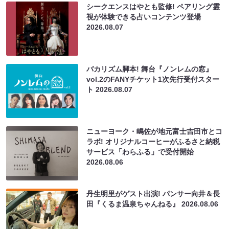
シークエンスはやとも監修! ペアリング霊
視が体験できる占いコンテンツ登場
2026.08.07
バカリズム脚本! 舞台『ノンレムの窓』
vol.2のFANYチケット1次先行受付スター
ト
2026.08.07
ニューヨーク・嶋佐が地元富士吉田市とコ
ラボ! オリジナルコーヒーがふるさと納税
サービス「わらふる」で受付開始
2026.08.06
丹生明里がゲスト出演! パンサー向井＆長
田『くるま温泉ちゃんねる』
2026.08.06