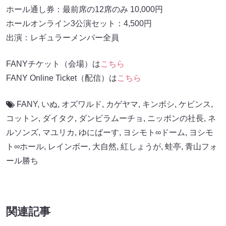
ホール通し券：最前席の12席のみ 10,000円
ホールオンライン3公演セット：4,500円
出演：レギュラーメンバー全員
FANYチケット（会場）は
こちら
FANY Online Ticket（配信）は
こちら
FANY
,
いぬ
,
オズワルド
,
カゲヤマ
,
キンボシ
,
ケビンス
,
コットン
,
ダイタク
,
ダンビラムーチョ
,
ニッポンの社長
,
ネ
ルソンズ
,
マユリカ
,
ゆにばーす
,
ヨシモト∞ドーム
,
ヨシモ
ト∞ホール
,
レインボー
,
大自然
,
紅しょうが
,
蛙亭
,
青山フォ
ール勝ち
関連記事