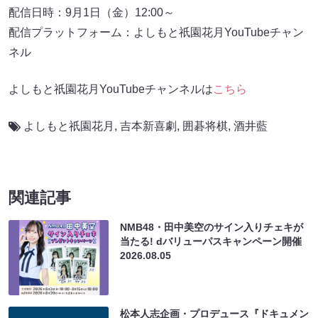
配信日時：9月1日（金）12:00～
配信プラットフォーム：よしもと祇園花月YouTubeチャン
ネル
よしもと祇園花月YouTubeチャンネルは
こちら
よしもと祇園花月
,
吉本新喜劇
,
囲碁将棋
,
酒井藍
関連記事
NMB48・田中美空のサイン入りチェキが
当たる! dバリューパスキャンペーン開催
2026.08.05
松本人志企画・プロデュース『ドキュメン