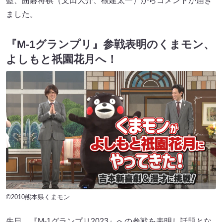
藍、囲碁将棋（文田大介、根建太一）からコメントが届き
ました。
『M-1グランプリ』参戦表明のくまモン、
よしもと祇園花月へ！
©2010熊本県くまモン
先日、『M-1グランプリ2023』への参戦を表明し話題とな