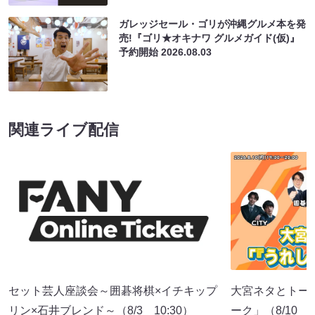
ガレッジセール・ゴリが沖縄グルメ本を発
売!『ゴリ★オキナワ グルメガイド(仮)』
予約開始
2026.08.03
関連ライブ配信
セット芸人座談会～囲碁将棋×イチキップ
大宮ネタとトー
リン×石井ブレンド～（8/3 10:30）
ーク」（8/10 1