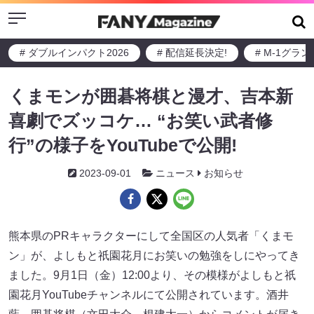
Menu
# ダブルインパクト2026
# 配信延長決定!
# M-1グラ
くまモンが囲碁将棋と漫才、吉本新
喜劇でズッコケ… “お笑い武者修
行”の様子をYouTubeで公開!
2023-09-01
ニュース
お知らせ
熊本県のPRキャラクターにして全国区の人気者「くまモ
ン」が、よしもと祇園花月にお笑いの勉強をしにやってき
ました。9月1日（金）12:00より、その模様がよしもと祇
園花月YouTubeチャンネルにて公開されています。酒井