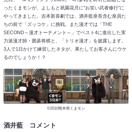
ったくまモンが、よしもと祇園花月に“お笑い武者修行”に
やってきました。吉本新喜劇では、酒井藍座長含む座員た
ちの前で「ズッコケ」に挑戦。また漫才では「THE
SECOND～漫才トーナメント～」でベスト4に進出した実
力派漫才師・囲碁将棋と、「トリオ漫才」を披露します。
3人で1日かけて練習したネタが、果たしてお客さんにウケ
るのでしょうか！？
©2010熊本県くまモン
酒井藍 コメント