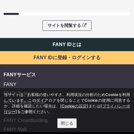
サイトを閲覧する
FANY IDとは
FANY IDに登録・ログインする
FANYサービス
FANY
FANY Ticket
当サイトは、お客様の使いやすさ、利用状況の分析のためCookieを利用
しています。このダイアログを閉じることでCookieの使用に同意する
FANY Online Ticket
か、詳細を確認したい場合は、
[Cookieの設定]
または
[プライバシーポ
FANY Channel
リシー]
をご参照ください。
FANY Crowdfunding
閉じる
FANY Mall