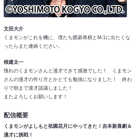
文田大介
くまモンがこれを機に、僕たち囲碁将棋とM-1に出たくな
ったらまた連絡ください。
根建太一
憧れのくまモンさんと漫才できて感激でした！ くまモン
さんの漫才の作り方とかとても勉強になりました！ 終わ
りで朝まで漫才談議しました！
またよろしくお願いします！
配信概要
くまモンがよしもと祇園花月にやってきた！吉本新喜劇＆
漫才に挑戦！