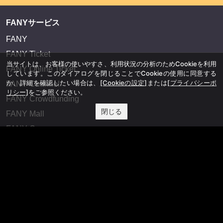
FANYサービス
FANY
FANY Ticket
当サイトは、お客様の使いやすさ、利用状況の分析のためCookieを利用
FANY Online Ticket
しています。このダイアログを閉じることでCookieの使用に同意する
か、詳細を確認したい場合は、
[Cookieの設定]
または
[プライバシーポ
FANY Channel
リシー]
をご参照ください。
FANY Crowdfunding
閉じる
FANY Mall
FANY Commu
法務・規約
プライバシーポリシー
反社会的勢力排除宣言
会社情報