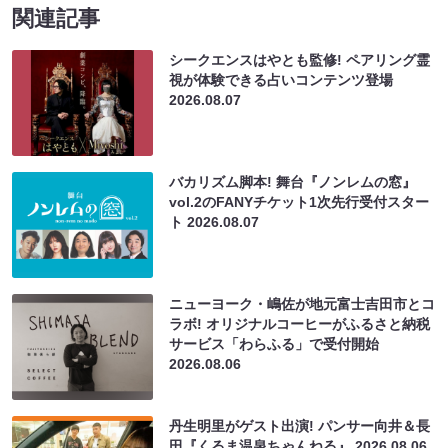
関連記事
シークエンスはやとも監修! ペアリング霊
視が体験できる占いコンテンツ登場
2026.08.07
バカリズム脚本! 舞台『ノンレムの窓』
vol.2のFANYチケット1次先行受付スター
ト
2026.08.07
ニューヨーク・嶋佐が地元富士吉田市とコ
ラボ! オリジナルコーヒーがふるさと納税
サービス「わらふる」で受付開始
2026.08.06
丹生明里がゲスト出演! パンサー向井＆長
田『くるま温泉ちゃんねる』
2026.08.06