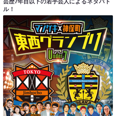
芸歴7年⽬以下の若⼿芸⼈によるネタバト
ル！