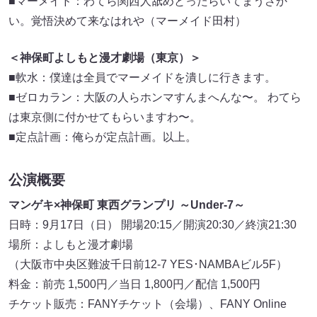
■マーメイド：わてら関西人舐めとったらいてまうさか
い。覚悟決めて来なはれや（マーメイド田村）
＜神保町よしもと漫才劇場（東京）＞
■軟水：僕達は全員でマーメイドを潰しに行きます。
■ゼロカラン：大阪の人らホンマすんまへんな〜。 わてら
は東京側に付かせてもらいますわ〜。
■定点計画：俺らが定点計画。以上。
公演概要
マンゲキ×神保町 東西グランプリ ～Under-7～
日時：9月17日（日） 開場20:15／開演20:30／終演21:30
場所：よしもと漫才劇場
（大阪市中央区難波千日前12-7 YES･NAMBAビル5F）
料金：前売 1,500円／当日 1,800円／配信 1,500円
チケット販売：FANYチケット（会場）、FANY Online