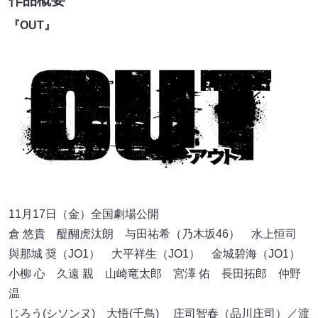
『OUT』
11月17日（金）全国劇場公開
倉 悠貴 醍醐虎汰朗 与田祐希（乃木坂46） ⽔上恒司
與那城 奨（JO1） ⼤平祥⽣（JO1） ⾦城碧海（JO1）
小柳 心 久遠 親 山崎竜太郎 宮澤 佑 長田拓郎 仲野
温
じろう(シソンヌ) 大悟(千鳥) 庄司智春（品川庄司）／渡