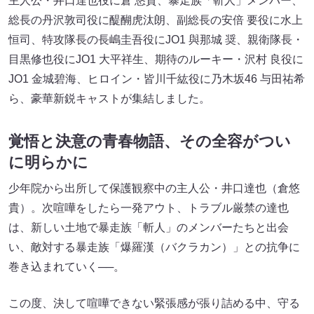
主人公・井口達也役に倉 悠貴、暴走族「斬人」メンバー、
総長の丹沢敦司役に醍醐虎汰朗、副総長の安倍 要役に⽔上
恒司、特攻隊長の長嶋圭吾役にJO1 與那城 奨、親衛隊長・
目黒修也役にJO1 ⼤平祥⽣、期待のルーキー・沢村 良役に
JO1 ⾦城碧海、ヒロイン・皆川千紘役に乃木坂46 与田祐希
ら、豪華新鋭キャストが集結しました。
覚悟と決意の青春物語、その全容がつい
に明らかに
少年院から出所して保護観察中の主人公・井口達也（倉悠
貴）。次喧嘩をしたら一発アウト、トラブル厳禁の達也
は、新しい土地で暴走族「斬人」のメンバーたちと出会
い、敵対する暴走族「爆羅漢（バクラカン）」との抗争に
巻き込まれていく──。
この度、決して喧嘩できない緊張感が張り詰める中、守る