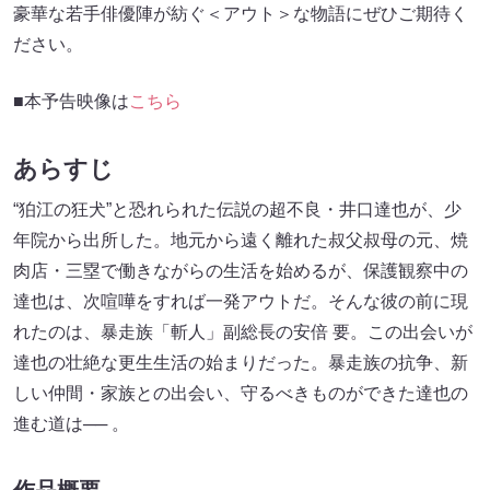
豪華な若手俳優陣が紡ぐ＜アウト＞な物語にぜひご期待く
ださい。
■本予告映像は
こちら
あらすじ
“狛江の狂犬”と恐れられた伝説の超不良・井口達也が、少
年院から出所した。地元から遠く離れた叔父叔母の元、焼
肉店・三塁で働きながらの生活を始めるが、保護観察中の
達也は、次喧嘩をすれば一発アウトだ。そんな彼の前に現
れたのは、暴走族「斬人」副総長の安倍 要。この出会いが
達也の壮絶な更生生活の始まりだった。暴走族の抗争、新
しい仲間・家族との出会い、守るべきものができた達也の
進む道は── 。
作品概要