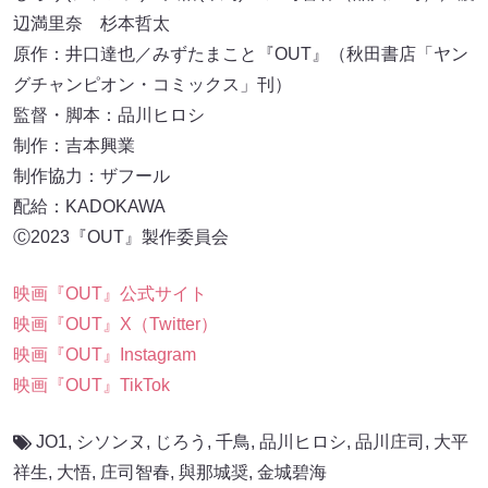
辺満里奈 杉本哲太
原作：井口達也／みずたまこと『OUT』（秋田書店「ヤン
グチャンピオン・コミックス」刊）
監督・脚本：品川ヒロシ
制作：吉本興業
制作協力：ザフール
配給：KADOKAWA
Ⓒ2023『OUT』製作委員会
映画『OUT』公式サイト
映画『OUT』X（Twitter）
映画『OUT』Instagram
映画『OUT』TikTok
JO1
,
シソンヌ
,
じろう
,
千鳥
,
品川ヒロシ
,
品川庄司
,
大平
祥生
,
大悟
,
庄司智春
,
與那城奨
,
金城碧海