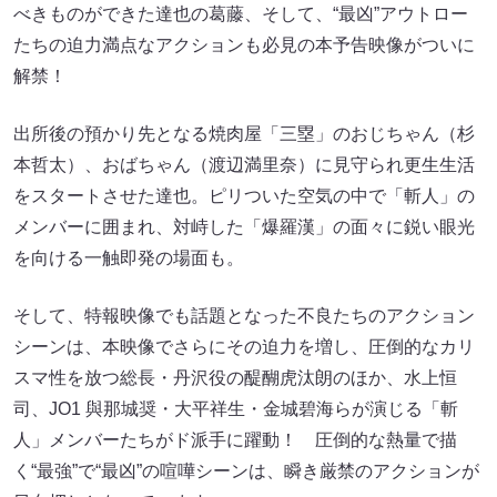
べきものができた達也の葛藤、そして、“最凶”アウトロー
たちの迫力満点なアクションも必見の本予告映像がついに
解禁！
出所後の預かり先となる焼肉屋「三塁」のおじちゃん（杉
本哲太）、おばちゃん（渡辺満里奈）に見守られ更生生活
をスタートさせた達也。ピリついた空気の中で「斬人」の
メンバーに囲まれ、対峙した「爆羅漢」の面々に鋭い眼光
を向ける一触即発の場面も。
そして、特報映像でも話題となった不良たちのアクション
シーンは、本映像でさらにその迫力を増し、圧倒的なカリ
スマ性を放つ総長・丹沢役の醍醐虎汰朗のほか、⽔上恒
司、JO1 與那城奨・⼤平祥⽣・⾦城碧海らが演じる「斬
人」メンバーたちがド派手に躍動！ 圧倒的な熱量で描
く“最強”で“最凶”の喧嘩シーンは、瞬き厳禁のアクションが