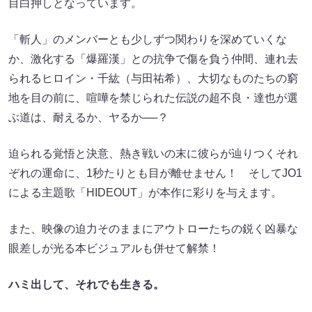
目白押しとなっています。
「斬人」のメンバーとも少しずつ関わりを深めていくな
か、激化する「爆羅漢」との抗争で傷を負う仲間、連れ去
られるヒロイン・千紘（与田祐希）、大切なものたちの窮
地を目の前に、喧嘩を禁じられた伝説の超不良・達也が選
ぶ道は、耐えるか、ヤるか──？
迫られる覚悟と決意、熱き戦いの末に彼らが辿りつくそれ
ぞれの運命に、1秒たりとも目が離せません！ そしてJO1
による主題歌「HIDEOUT」が本作に彩りを与えます。
また、映像の迫力そのままにアウトローたちの鋭く凶暴な
眼差しが光る本ビジュアルも併せて解禁！
ハミ出して、それでも生きる。