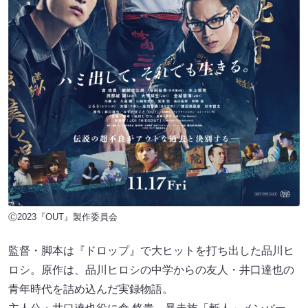
Ⓒ2023『OUT』製作委員会
監督・脚本は『ドロップ』で大ヒットを打ち出した品川ヒ
ロシ。原作は、品川ヒロシの中学からの友人・井口達也の
青年時代を詰め込んだ実録物語。