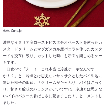
出典: Cake.jp
濃厚なイタリア産ローストピスタチオペーストを使ったカ
スタードクリームとマダガスカル産バニラを使ったカスタ
ードを交互に絞り、カットした時にも断面を楽しめるケー
キです。
一口食べて「えー！ これ本当に冷凍ケーキなんです
か！？」と、冷凍とは思えないサクサクとしたパイ生地に
驚いた様子の田辺。「クリームがたっぷり、パイはさっく
り。甘さと酸味のバランスがいいですね。冷凍とは思えな
いパイのバターの香ばしさに驚きました！」とコメントし
ました。