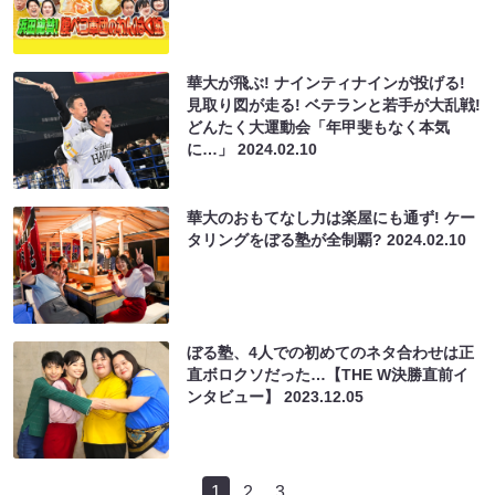
華大が飛ぶ! ナインティナインが投げる!
見取り図が走る! ベテランと若手が大乱戦!
どんたく大運動会「年甲斐もなく本気
に…」
2024.02.10
華大のおもてなし力は楽屋にも通ず! ケー
タリングをぼる塾が全制覇?
2024.02.10
ぼる塾、4人での初めてのネタ合わせは正
直ボロクソだった…【THE W決勝直前イ
ンタビュー】
2023.12.05
1
2
3