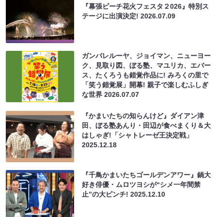
『幕張ビーチ花火フェスタ２026』特別ス
テージに出演決定!
2026.07.09
ガンバレルーヤ、ジョイマン、ニューヨー
ク、見取り図、ぼる塾、マユリカ、エバー
ス、たくろうも錯覚作品に! みろくの里で
「笑う錯覚展」開幕! 親子で楽しむふしぎ
な世界
2026.07.07
『かまいたちの知らんけど』ダイアン津
田、ぼる塾あんり・田辺が食べまくり＆大
はしゃぎ!「シャトレーゼ王決定戦」
2025.12.18
『千鳥かまいたちゴールデンアワー』鍋大
好き俳優・ムロツヨシが“シメ一年間禁
止”の大ピンチ!
2025.12.10