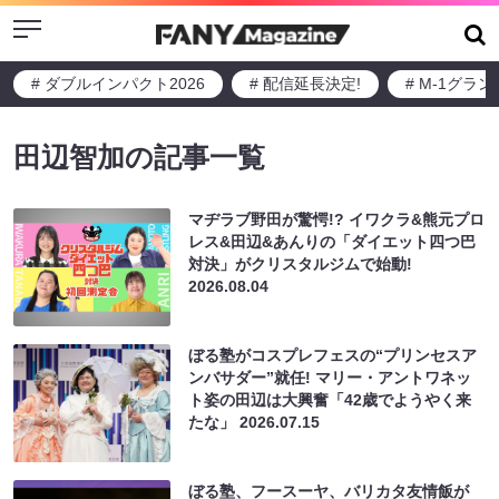
Menu
# ダブルインパクト2026
# 配信延長決定!
# M-1グラ
田辺智加の記事一覧
マヂラブ野田が驚愕!? イワクラ&熊元プロ
レス&田辺&あんりの「ダイエット四つ巴
対決」がクリスタルジムで始動!
2026.08.04
ぼる塾がコスプレフェスの“プリンセスア
ンバサダー”就任! マリー・アントワネッ
ト姿の田辺は大興奮「42歳でようやく来
たな」
2026.07.15
ぼる塾、フースーヤ、バリカタ友情飯が