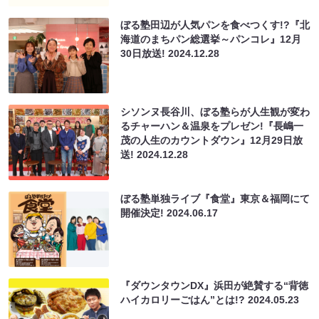
ぼる塾田辺が人気パンを食べつくす!?『北
海道のまちパン総選挙～パンコレ』12月
30日放送!
2024.12.28
シソンヌ長谷川、ぼる塾らが人生観が変わ
るチャーハン＆温泉をプレゼン!『長嶋一
茂の人生のカウントダウン』12月29日放
送!
2024.12.28
ぼる塾単独ライブ『食堂』東京＆福岡にて
開催決定!
2024.06.17
『ダウンタウンDX』浜田が絶賛する“背徳
ハイカロリーごはん”とは!?
2024.05.23