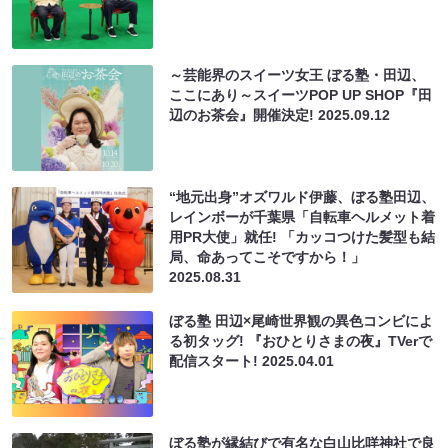
～芸能界のスイーツ女王 ぼる塾・田辺、
ここにあり～スイーツPOP UP SHOP『田
辺のお茶会』開催決定!
2025.09.12
“地元出身”オズワルド伊藤、ぼる塾田辺、
レインボーが千葉県「自転車ヘルメット着
用PR大使」就任! 「カッコつけた髪型も結
局、命あってこそですから！」
2025.08.31
ぼる塾 田辺×尾崎世界観の異色コンビによ
る初タッグ! 『おひとりさまの夜』TVerで
配信スタート!
2025.04.01
ぼる塾が縁結びで有名な白山比咩神社で良