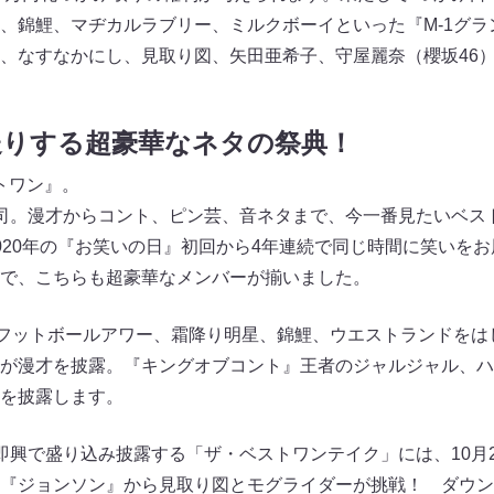
、錦鯉、マヂカルラブリー、ミルクボーイといった『M-1グラ
、なすなかにし、見取り図、矢田亜希子、守屋麗奈（櫻坂46
送りする超豪華なネタの祭典！
ストワン』。
司。漫才からコント、ピン芸、音ネタまで、今一番見たいベスト
020年の『お笑いの日』初回から4年連続で同じ時間に笑いを
で、こちらも超豪華なメンバーが揃いました。
のフットボールアワー、霜降り明星、錦鯉、ウエストランドをは
が漫才を披露。『キングオブコント』王者のジャルジャル、ハ
を披露します。
興で盛り込み披露する「ザ・ベストワンテイク」には、10月23
『ジョンソン』から見取り図とモグライダーが挑戦！ ダウン