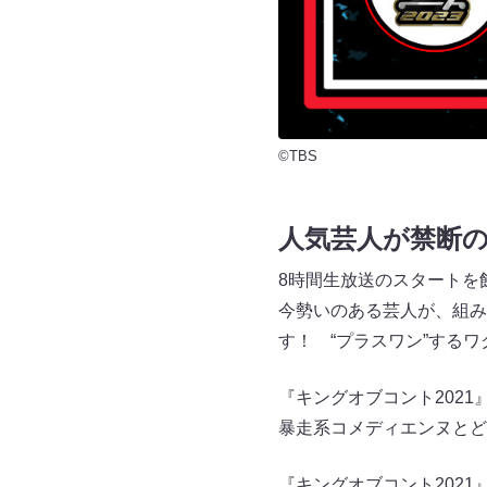
©TBS
人気芸人が禁断
8時間生放送のスタートを飾
今勢いのある芸人が、組み
す！ “プラスワン”する
『キングオブコント202
暴走系コメディエンヌと
『キングオブコント202