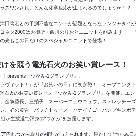
プラスワンされ、どんな化学反応が生まれるのでしょうか！？
津田篤宏との予測不能なコントが話題となったランジャタイが
ヨネダ2000は大御所・西川のりおとユニットを組みます！ 『
の光もこの日だけのスペシャルユニットで登場！
だけを競う電光石火のお笑い賞レース！
！presents『つかみ-1グランプリ』。
ラヴィット！』が『お笑いの日』に初参戦！ オープニングト
電光石火のお笑い賞レース『つかみ-1グランプリ』を開催。エント
、金魚番長、三拍子、スーパーニュウニュウ、ストレッチーズ
ン、虹の黄昏、バッチトゥース、ハナイチゴ、パンプキンポテ
6組が生放送で渾身の“つかみ”を披露します。
、1万円札つかみ取りの権利が与えられます。果たして“つかみ日