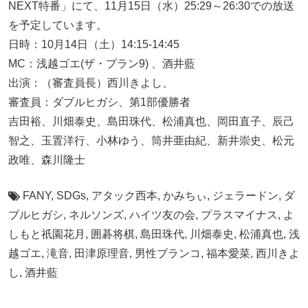
NEXT特番」にて、11月15日（水）25:29～26:30での放送
を予定しています。
日時：10月14日（土）14:15-14:45
MC：浅越ゴエ(ザ・プラン9) 、酒井藍
出演：（審査員長）西川きよし、
審査員：ダブルヒガシ、第1部優勝者
吉田裕、川畑泰史、島田珠代、松浦真也、岡田直子、辰己
智之、玉置洋行、小林ゆう、筒井亜由紀、新井崇史、松元
政唯、森川隆士
FANY
,
SDGs
,
アタック西本
,
かみちぃ
,
ジェラードン
,
ダ
ブルヒガシ
,
ネルソンズ
,
ハイツ友の会
,
プラスマイナス
,
よ
しもと祇園花月
,
囲碁将棋
,
島田珠代
,
川畑泰史
,
松浦真也
,
浅
越ゴエ
,
滝音
,
田津原理音
,
男性ブランコ
,
福本愛菜
,
西川きよ
し
,
酒井藍