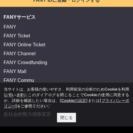
FANY IDに登録・ログインする
FANYサービス
FANY
FANY Ticket
FANY Online Ticket
FANY Channel
FANY Crowdfunding
FANY Mall
FANY Commu
当サイトは、お客様の使いやすさ、利用状況の分析のためCookieを利用
しています。このダイアログを閉じることでCookieの使用に同意する
法務・規約
か、詳細を確認したい場合は、
[Cookieの設定]
または
[プライバシーポ
プライバシーポリシー
リシー]
をご参照ください。
反社会的勢力排除宣言
閉じる
会社情報