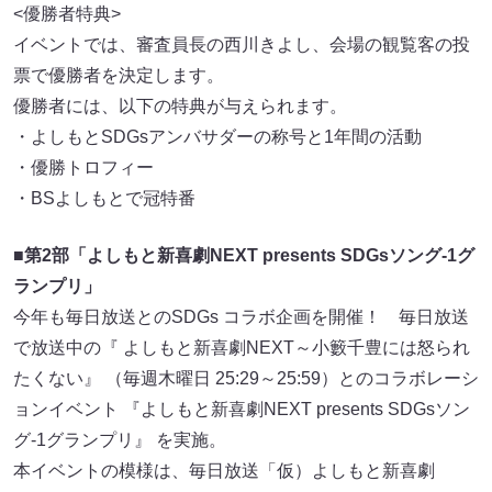
<優勝者特典>
イベントでは、審査員長の西川きよし、会場の観覧客の投
票で優勝者を決定します。
優勝者には、以下の特典が与えられます。
・よしもとSDGsアンバサダーの称号と1年間の活動
・優勝トロフィー
・BSよしもとで冠特番
■第2部「よしもと新喜劇NEXT presents SDGsソング-1グ
ランプリ」
今年も毎日放送とのSDGs コラボ企画を開催！ 毎日放送
で放送中の『 よしもと新喜劇NEXT～小籔千豊には怒られ
たくない』 （毎週木曜日 25:29～25:59）とのコラボレーシ
ョンイベント 『よしもと新喜劇NEXT presents SDGsソン
グ-1グランプリ』 を実施。
本イベントの模様は、毎日放送「仮）よしもと新喜劇