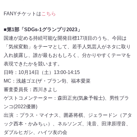
FANYチケットは
こちら
■第1部「SDGs-1グランプリ2023」
国連が定める持続可能な開発目標17項目のうち、今回は
「気候変動」をテーマとして、若手人気芸人がネタに取り
入れ披露し、誰が最もおもしろく、分かりやすくテーマを
表現できたかを競います。
日時：10月14日（土）13:00-14:15
MC：浅越ゴエ(ザ・プラン9)、福本愛菜
審査委員長：西川きよし
ゲストコメンテーター：森田正光(気象予報士)、男性ブラ
ンコ(2022優勝)
出演 ：プラス・マイナス、囲碁将棋、ジェラードン（アタ
ック西本・かみちぃ）、ネルソンズ、滝音、田津原理音、
ダブルヒガシ、ハイツ友の会