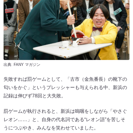
出典:
FANY マガジン
失敗すれば罰ゲームとして、「古市（⾦⿂番⻑）の靴下の
匂いをかぐ」というプレッシャーも与えられる中、新浜の
記録は伸びず78回と⼤失敗。
罰ゲームが執⾏されると、新浜は嗚咽をしながら「やさぐ
レオン……」と、⾃⾝の代名詞である“レオン語”を苦しそ
うにつぶやき、みんなを笑わせていました。