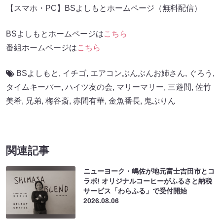
【スマホ・PC】BSよしもとホームページ（無料配信）
BSよしもとホームページは
こちら
番組ホームページは
こちら
BSよしもと
,
イチゴ
,
エアコンぶんぶんお姉さん
,
ぐろう
,
タイムキーパー
,
ハイツ友の会
,
マリーマリー
,
三遊間
,
佐竹
美希
,
兄弟
,
梅谷斎
,
赤間有華
,
金魚番長
,
鬼ぷりん
関連記事
ニューヨーク・嶋佐が地元富士吉田市とコ
ラボ! オリジナルコーヒーがふるさと納税
サービス「わらふる」で受付開始
2026.08.06