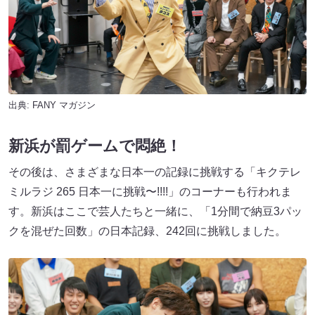
出典:
FANY マガジン
新浜が罰ゲームで悶絶！
その後は、さまざまな⽇本⼀の記録に挑戦する「キクテレ
ミルラジ 265 ⽇本⼀に挑戦〜!!!!」のコーナーも⾏われま
す。新浜はここで芸⼈たちと⼀緒に、「1分間で納⾖3パッ
クを混ぜた回数」の⽇本記録、242回に挑戦しました。