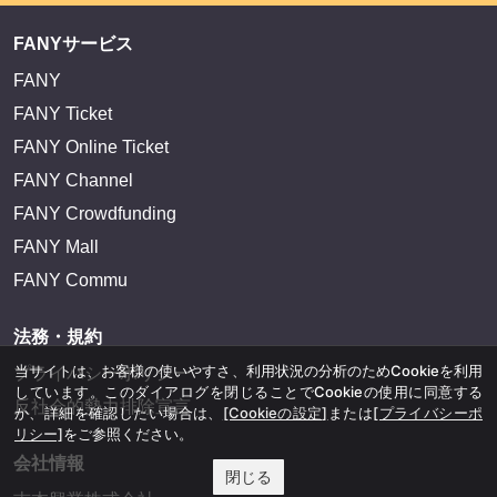
FANYサービス
FANY
FANY Ticket
FANY Online Ticket
FANY Channel
FANY Crowdfunding
FANY Mall
FANY Commu
法務・規約
当サイトは、お客様の使いやすさ、利用状況の分析のためCookieを利用
プライバシーポリシー
しています。このダイアログを閉じることでCookieの使用に同意する
反社会的勢力排除宣言
か、詳細を確認したい場合は、
[Cookieの設定]
または
[プライバシーポ
リシー]
をご参照ください。
会社情報
閉じる