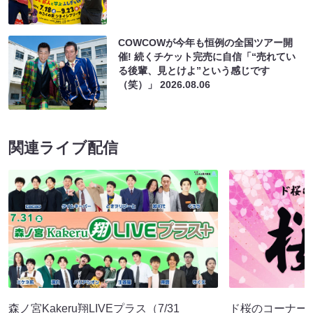
COWCOWが今年も恒例の全国ツアー開
催! 続くチケット完売に自信「“売れてい
る後輩、見とけよ”という感じです
（笑）」
2026.08.06
関連ライブ配信
森ノ宮Kakeru翔LIVEプラス（7/31
ド桜のコーナー