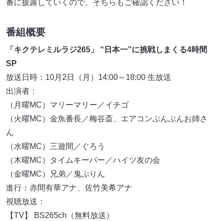
番に披露していくので、そちらもご確認ください！
番組概要
「キクテレミルラジ265」 “日本一”に挑戦しまくる4時間
SP
放送日時：10月2日（月）14:00～18:00 生放送
出演者：
（月曜MC）マリーマリー／イチゴ
（火曜MC）金魚番長／梅谷斎、エアコンぶんぶんお姉さ
ん
（水曜MC）三遊間／ぐろう
（木曜MC）タイムキーパー／ハイツ友の会
（金曜MC）兄弟／鬼ぷりん
進行：赤間有華アナ、佐竹美希アナ
視聴放送：
【TV】 BS265ch（無料放送）