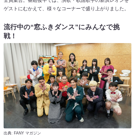
全員集合。番組後半では、演歌・歌謡歌⼿の新浜レオンを
ゲストにむかえて、様々なコーナーで盛り上がりました。
流⾏中の“窓ふきダンス”にみんなで挑
戦！
出典:
FANY マガジン