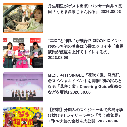
丹生明里がゲスト出演! パンサー向井＆長
田『くるま温泉ちゃんねる』
2026.08.06
“エロ”と“怖い”が融合!? 3時のヒロイン・
ゆめっち初の著書は心霊エッセイ本「幽霊
彼氏が便座を上げてトイレするの」
2026.08.06
ME:I、4TH SINGLE『花咲く道』発売記
念スペシャルイベントを開催! 初の試みと
なる「花咲く道」Cheering Guide収録会
などを実施!
2026.08.06
【密着】分刻みのスケジュールで広島を駆
け抜ける! レイザーラモン「笑う錯覚展」
1日PR大使の全貌を大公開!
2026.08.06