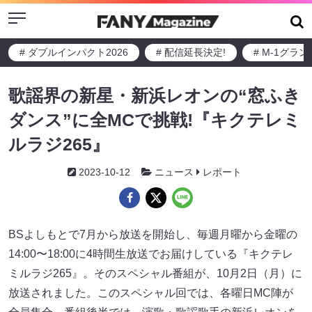
Menu
# ダブルインパクト2026
# 配信延長決定!
# M-1グラ
歌謡界の新星・新浜レオンの“窓ふき
ダンス”に全MCで挑戦!『キクテレミ
ルラジ265』
2023-10-12
ニュース
レポート
BSよしもとで7⽉から放送を開始し、毎週⽉曜から⾦曜の
14:00〜18:00に4時間⽣放送でお届けしている『キクテレ
ミルラジ265』。そのスペシャル番組が、10⽉2⽇（⽉）に
放送されました。このスペシャル回では、各曜⽇MC陣が