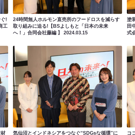
ぐ!
24時間無人ホルモン直売所のフードロスを減らす
塗
商工
取り組みに迫る!【BSよしもと「日本の未来
田
へ！」合同会社藤編 】
2024.03.15
式
資材
気仙沼とインドネシアをつなぐ“SDGsな循環”に
コ