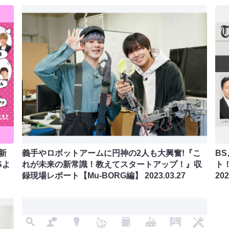
新
義手やロボットアームに円神の2人も大興奮!『こ
B
Sよ
れが未来の新常識！教えてスタートアップ！』収
ト！
録現場レポート【Mu-BORG編】
2023.03.27
202