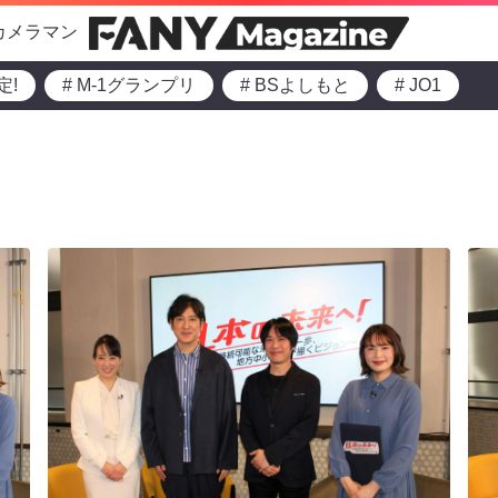
カメラマン
定!
# M-1グランプリ
# BSよしもと
# JO1