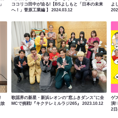
」
ココリコ田中が迫る!【BSよしもと「日本の未来
よ
へ！」菅原工業編 】
2024.03.12
202
!
歌謡界の新星・新浜レオンの“窓ふきダンス”に全
ゲ
続放
MCで挑戦!『キクテレミルラジ265』
2023.10.12
演!
2日