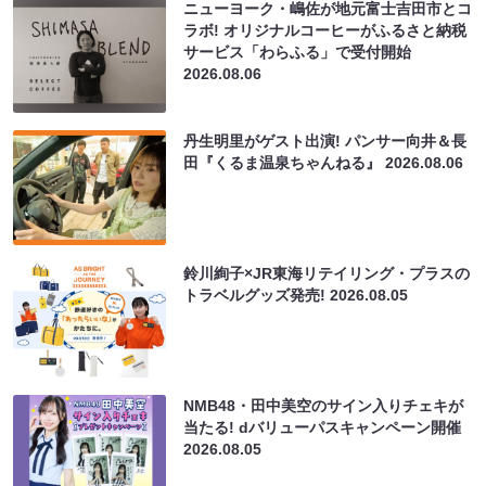
ニューヨーク・嶋佐が地元富士吉田市とコ
ラボ! オリジナルコーヒーがふるさと納税
サービス「わらふる」で受付開始
2026.08.06
丹生明里がゲスト出演! パンサー向井＆長
田『くるま温泉ちゃんねる』
2026.08.06
鈴川絢子×JR東海リテイリング・プラスの
トラベルグッズ発売!
2026.08.05
NMB48・田中美空のサイン入りチェキが
当たる! dバリューパスキャンペーン開催
2026.08.05