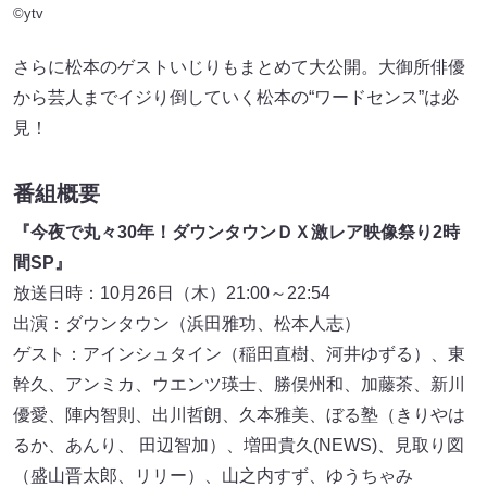
©ytv
さらに松本のゲストいじりもまとめて大公開。大御所俳優
から芸人までイジり倒していく松本の“ワードセンス”は必
見！
番組概要
『今夜で丸々30年！ダウンタウンＤＸ激レア映像祭り2時
間SP』
放送日時：10月26日（木）21:00～22:54
出演：ダウンタウン（浜田雅功、松本人志）
ゲスト：アインシュタイン（稲田直樹、河井ゆずる）、東
幹久、アンミカ、ウエンツ瑛士、勝俣州和、加藤茶、新川
優愛、陣内智則、出川哲朗、久本雅美、ぼる塾（きりやは
るか、あんり、 田辺智加）、増田貴久(NEWS)、見取り図
（盛山晋太郎、リリー）、山之内すず、ゆうちゃみ