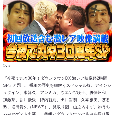
©ytv
『今夜で丸々30年！ダウンタウンDX 激レア映像祭2時間
SP』と題し、番組の歴史を紐解くスペシャル版。アインシ
ュタイン、東幹久、アンミカ、ウエンツ瑛士、勝俣州和、
加藤茶、新川優愛、陣内智則、出川哲朗、久本雅美、ぼる
塾、増田貴久（NEWS）、見取り図、山之内すず、ゆうち
ゃみがゲスト出演し、番組とダウンタウンの歩みを振り返