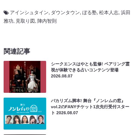
アインシュタイン
,
ダウンタウン
,
ぼる塾
,
松本人志
,
浜田
雅功
,
見取り図
,
陣内智則
関連記事
シークエンスはやとも監修! ペアリング霊
視が体験できる占いコンテンツ登場
2026.08.07
バカリズム脚本! 舞台『ノンレムの窓』
vol.2のFANYチケット1次先行受付スター
ト
2026.08.07