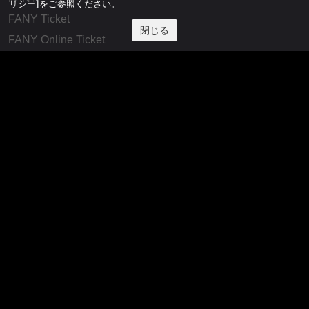
リシー]
をご参照ください。
FANY Ticket
閉じる
FANY Online Ticket
FANY Channel
FANY Crowdfunding
FANY Mall
FANY Commu
法務・規約
プライバシーポリシー
反社会的勢力排除宣言
会社情報
吉本興業株式会社
お問い合わせ