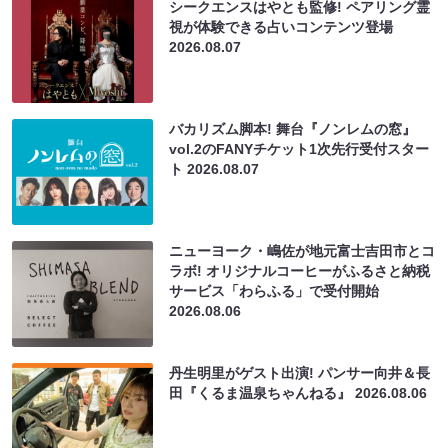
シークエンスはやとも監修! ペアリング霊
視が体験できる占いコンテンツ登場
2026.08.07
バカリズム脚本! 舞台『ノンレムの窓』
vol.2のFANYチケット1次先行受付スター
ト
2026.08.07
ニューヨーク・嶋佐が地元富士吉田市とコ
ラボ! オリジナルコーヒーがふるさと納税
サービス「わらふる」で受付開始
2026.08.06
丹生明里がゲスト出演! パンサー向井＆長
田『くるま温泉ちゃんねる』
2026.08.06