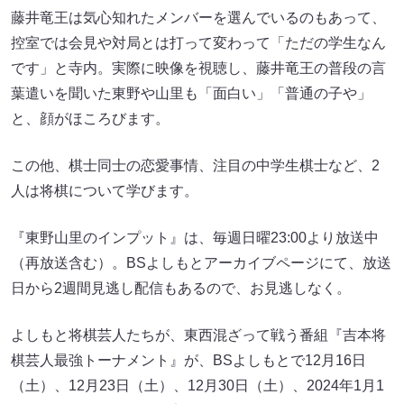
藤井竜王は気心知れたメンバーを選んでいるのもあって、
控室では会見や対局とは打って変わって「ただの学生なん
です」と寺内。実際に映像を視聴し、藤井竜王の普段の言
葉遣いを聞いた東野や山里も「面白い」「普通の子や」
と、顔がほころびます。
この他、棋士同士の恋愛事情、注目の中学生棋士など、2
人は将棋について学びます。
『東野山里のインプット』は、毎週日曜23:00より放送中
（再放送含む）。BSよしもとアーカイブページにて、放送
日から2週間見逃し配信もあるので、お見逃しなく。
よしもと将棋芸人たちが、東西混ざって戦う番組『吉本将
棋芸人最強トーナメント』が、BSよしもとで12月16日
（土）、12月23日（土）、12月30日（土）、2024年1月1