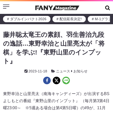
Menu
# ダブルインパクト2026
# 配信延長決定!
# M-1グラ
藤井聡太竜王の素顔、羽生善治九段
の逸話…東野幸治と山里亮太が「将
棋」を学ぶ!『東野山里のインプッ
ト』
2023-11-18
ニュース
お知らせ
東野幸治と山里亮太（南海キャンディーズ）が出演するBS
よしもとの番組『東野山里のインプット』 （毎月第3第4日
曜23:00～ ※5週ある場合は第4第5日曜）の#9が、11月