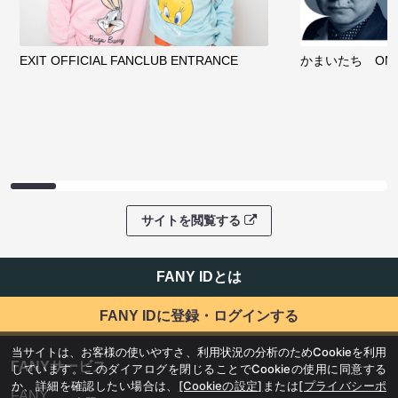
EXIT OFFICIAL FANCLUB ENTRANCE
かまいたち OMA
サイトを閲覧する
FANY IDとは
FANY IDに登録・ログインする
当サイトは、お客様の使いやすさ、利用状況の分析のためCookieを利用
FANYサービス
しています。このダイアログを閉じることでCookieの使用に同意する
か、詳細を確認したい場合は、
[Cookieの設定]
または
[プライバシーポ
FANY