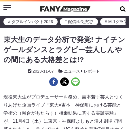
Menu
# ダブルインパクト2026
# 配信延長決定!
# M-1グラ
東大生のデータ分析で発覚! ナイチン
ゲールダンスとラグビー芸人しんや
の間にある大格差とは!?
2023-11-07
ニュース
レポート
現役東大生がプロデューサーを務め、吉本若手芸人とつく
りあげた企画ライブ『東大×吉本 神保町における芸能と
学術の（融合がもたらす）相乗効果に関する実証実験』
が、11月4日（土）に東京・神保町よしもと漫才劇場で開