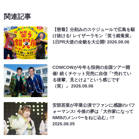
関連記事
【密着】分刻みのスケジュールで広島を駆
け抜ける! レイザーラモン「笑う錯覚展」
1日PR大使の全貌を大公開!
2026.08.06
COWCOWが今年も恒例の全国ツアー開
催! 続くチケット完売に自信「“売れてい
る後輩、見とけよ”という感じです
（笑）」
2026.08.06
安部若菜が卒業公演でファンに感謝のパフ
ォーマンス! 今後の夢は「大作家になって
NMBのメンバーをねじ込む」!?
2026.08.05